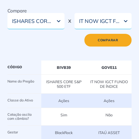
Compare
ISHARES CORE S&P 500 ETF
IT NOW IGCT FUNDO DE ÍNDICE
X
COMPARAR
CÓDIGO
BIVB39
GOVE11
Nome do Pregão
ISHARES CORE S&P
IT NOW IGCT FUNDO
500 ETF
DE ÍNDICE
Classe do Ativo
Ações
Ações
Cotação oscila
Sim
Não
com câmbio?
Gestor
BlackRock
ITAÚ ASSET