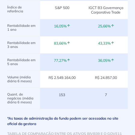
Índice de
S&P 500
IGCT B3 Governança
referência
Corporativa Trade
Rentabilidade em
16,05%
25,66%
1 ano
Rentabilidade em
83,66%
43,33%
3 anos
Rentabilidade em
77,27%
36,05%
5 anos
Volume (média
R$ 2.549.164,00
R$ 24.857,00
diária 6 meses)
Quant. de
153
7
negócios (média
diária 6 meses)
*As taxas de administração do fundo podem ser acessadas no site
oficial da gestora
TABELA DE COMPARAÇÃO ENTRE OS ATIVOS BIVB39 E O GOVE11