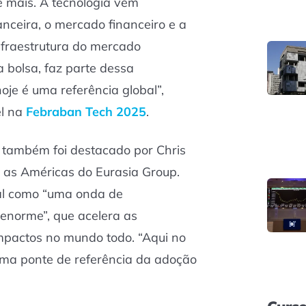
e mais. A tecnologia vem
nceira, o mercado financeiro e a
nfraestrutura do mercado
a bolsa, faz parte dessa
oje é uma referência global”,
el na
Febraban Tech 2025
.
o também foi destacado por Chris
 as Américas do Eurasia Group.
al como “uma onda de
enorme”, que acelera as
mpactos no mundo todo. “Aqui no
 uma ponte de referência da adoção