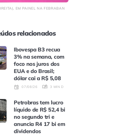
REITA), EM PAINEL NA FEBRABAN
údos relacionados
Ibovespa B3 recua
3% na semana, com
foco nos juros dos
EUA e do Brasil;
dólar cai a R$ 5,08
3 MIN DE LEITURA
07/08/26
Petrobras tem lucro
líquido de R$ 52,4 bi
no segundo tri e
anuncia R4 17 bi em
dividendos