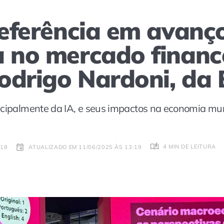
 referência em avanç
a no mercado finance
odrigo Nardoni, da
ncipalmente da IA, e seus impactos na economia mu
4 MIN DE LEITURA
:18
ATUALIZADO EM 11/06/2025 ÀS 13:19