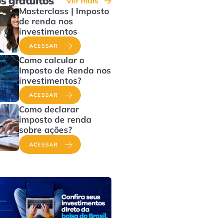
s gratuitos
Ver mais
Masterclass | Imposto
de renda nos
investimentos
ACESSAR
Como calcular o
Imposto de Renda nos
investimentos?
ACESSAR
Como declarar
imposto de renda
sobre ações?
ACESSAR