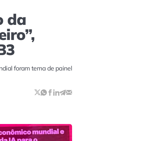
o da
iro”,
 B3
ndial foram tema de painel