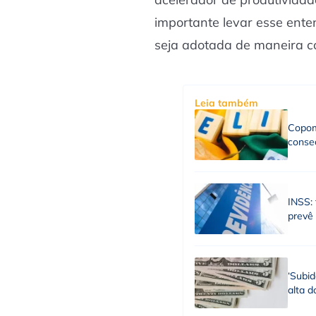
importante levar esse ent
seja adotada de maneira co
Leia também
Copom
consec
INSS: 
prevê
‘Subid
alta d