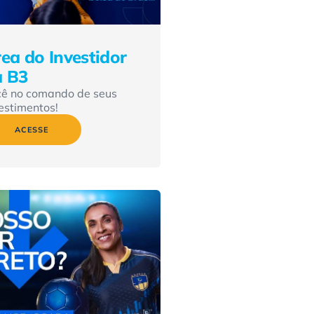
ea do Investidor
a B3
cê no comando de seus
estimentos!
ACESSE