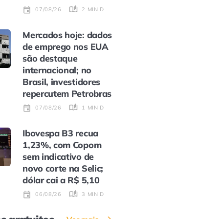
2 MIN DE LEITURA
07/08/26
Mercados hoje: dados
de emprego nos EUA
são destaque
internacional; no
Brasil, investidores
repercutem Petrobras
1 MIN DE LEITURA
07/08/26
Ibovespa B3 recua
1,23%, com Copom
sem indicativo de
novo corte na Selic;
dólar cai a R$ 5,10
3 MIN DE LEITURA
06/08/26