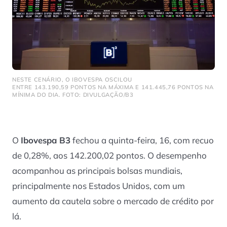
NESTE CENÁRIO, O IBOVESPA OSCILOU
ENTRE 143.190,59 PONTOS NA MÁXIMA E 141.445,76 PONTOS NA
MÍNIMA DO DIA. FOTO: DIVULGAÇÃO/B3
O
Ibovespa B3
fechou a quinta-feira, 16, com recuo
de 0,28%, aos 142.200,02 pontos. O desempenho
acompanhou as principais bolsas mundiais,
principalmente nos Estados Unidos, com um
aumento da cautela sobre o mercado de crédito por
lá.