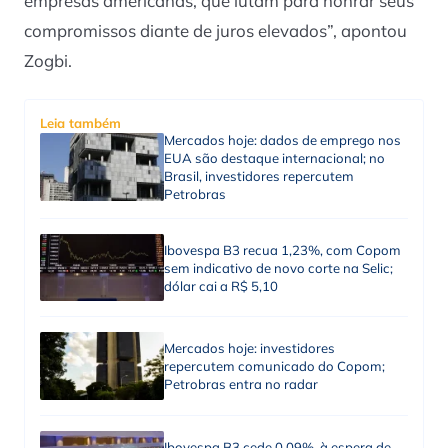
empresas americanas, que lutam para honrar seus
compromissos diante de juros elevados”, apontou
Zogbi.
Leia também
Mercados hoje: dados de emprego nos
EUA são destaque internacional; no
Brasil, investidores repercutem
Petrobras
Ibovespa B3 recua 1,23%, com Copom
sem indicativo de novo corte na Selic;
dólar cai a R$ 5,10
Mercados hoje: investidores
repercutem comunicado do Copom;
Petrobras entra no radar
Ibovespa B3 cede 0,09%, à espera de