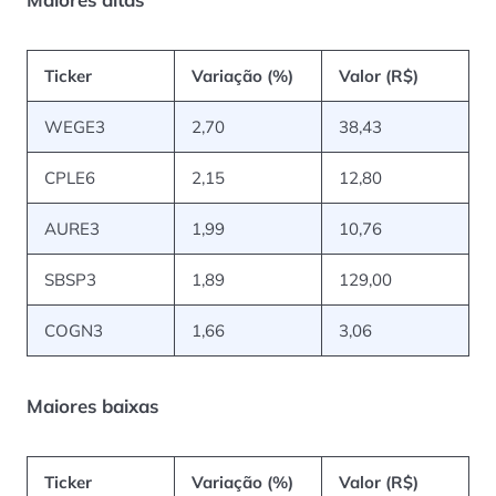
Ticker
Variação (%)
Valor (R$)
WEGE3
2,70
38,43
CPLE6
2,15
12,80
AURE3
1,99
10,76
SBSP3
1,89
129,00
COGN3
1,66
3,06
Maiores baixas
Ticker
Variação (%)
Valor (R$)