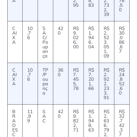
A
2,
8,
2.
76
95
83
73
,5
2,
0
39
C
10
S
42
R$
R$
R$
R$
AI
,7
A
0
9.
1.
2.
30
X
6
C/
02
94
52
.0
A
Po
6,
6,
3.
86
up
00
04
05
,6
an
1,
7
ça
09
C
10
TP
36
R$
R$
R$
R$
AI
,7
/P
0
7.
7.
2.
24
X
6
ou
45
20
92
.8
A
pa
5,
1,
2.
52
nç
78
66
23
,6
a
3,
0
91
B
11
S
42
R$
R$
R$
R$
R
,9
A
0
9.
1.
2.
32
A
9
C
82
94
63
.7
D
2,
8,
6.
42
ES
71
63
79
,3
C
2,
7