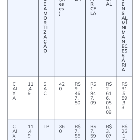
E
es
R
AL
E
A
es
CE
N
M
)
LA
S
O
AL
R
MÍ
TI
NI
Z
M
A
A
Ç
N
Ã
EC
O
ES
S
Á
RI
A
C
11
S
42
R$
R$
R$
R$
AI
,4
A
0
9.
1.
2.
31
X
9
C
46
94
61
.5
A
7,
7,
6.
59
80
09
05
,3
0,
3
09
C
11
TP
36
R$
R$
R$
R$
AI
,4
0
7.
7.
3.
26
X
9
85
59
07
.1