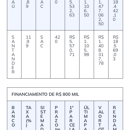
A
,8
A
0
5.
1.
1.
18
Ú
9
C
53
10
47
.4
2,
6,
7.
42
63
50
06
,1
2,
0
50
S
11
S
42
R$
R$
R$
R$
A
,9
A
0
5.
1.
1.
18
N
9
C
57
10
40
.5
T
0,
5,
8.
69
A
71
98
31
,0
N
7,
3
D
78
E
R
FINANCIAMENTO DE R$ 800 MIL
B
TA
SI
P
1ª
ÚL
V
R
A
X
ST
R
P
TI
AL
E
N
A
E
A
A
M
O
N
C
(%
M
Z
R
A
R
D
O
)
A
O
CE
P
T
A
D
(m
LA
A
OT
M