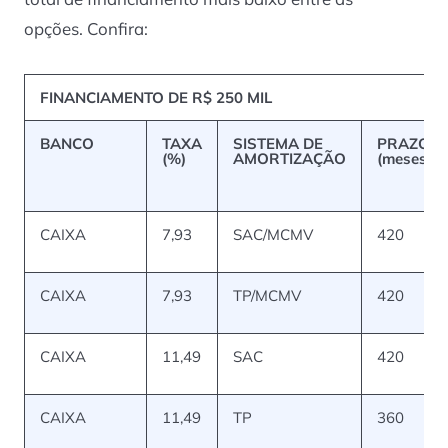
opções. Confira:
FINANCIAMENTO DE R$ 250 MIL
BANCO
TAXA
SISTEMA DE
PRAZO
(%)
AMORTIZAÇÃ
O
(meses)
CAIXA
7,93
SAC/MCMV
420
CAIXA
7,93
TP/MCMV
420
CAIXA
11,49
SAC
420
CAIXA
11,49
TP
360