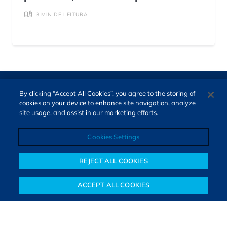
3 MIN DE LEITURA
By clicking “Accept All Cookies”, you agree to the storing of
cookies on your device to enhance site navigation, analyze
site usage, and assist in our marketing efforts.
Cookies Settings
Direitos autorais © 2026. Todos os direitos reservados.
O Bora Investir, site de notícias e educação financeira da B3,
REJECT ALL COOKIES
oferece notícias e conteúdos especializados sobre o mercado
financeiro e diversos tipos de investimentos. Com redação
ACCEPT ALL COOKIES
composta por especialistas, o site proporciona aprendizado
Notícias
Colunistas
Objetivos financeiros
Investimentos
Mais
sólido e confiável, além de artigos de parceiros que ampliam
conhecimentos financeiros para todos os brasileiros.