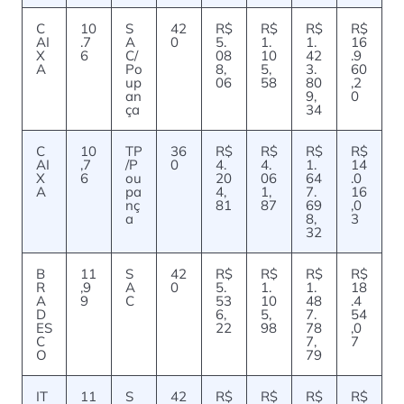
C
10
S
42
R$
R$
R$
R$
AI
.7
A
0
5.
1.
1.
16
X
6
C/
08
10
42
.9
A
Po
8,
5,
3.
60
up
06
58
80
,2
an
9,
0
ça
34
C
10
TP
36
R$
R$
R$
R$
AI
,7
/P
0
4.
4.
1.
14
X
6
ou
20
06
64
.0
A
pa
4,
1,
7.
16
nç
81
87
69
,0
a
8,
3
32
B
11
S
42
R$
R$
R$
R$
R
,9
A
0
5.
1.
1.
18
A
9
C
53
10
48
.4
D
6,
5,
7.
54
ES
22
98
78
,0
C
7,
7
O
79
IT
11
S
42
R$
R$
R$
R$