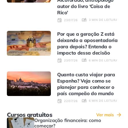
autor do livro ‘Coisa de
Rico’
3 MIN DE LEITURA
23/07/26
Por que a geração Z está
deixando a aposentadoria
para depois? Entenda o
impacto dessa decisão
6 MIN DE LEITURA
23/07/26
Quanto custa viajar para
Espanha? Veja como se
planejar para conhecer o
país campeão do mundo
6 MIN DE LEITURA
22/07/26
Cursos gratuitos
Ver mais
Organização financeira: como
começar?