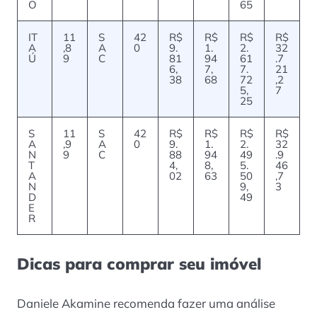
O
65
IT
11
S
42
R$
R$
R$
R$
A
,8
A
0
9.
1.
2.
32
Ú
9
C
81
94
61
.7
6,
7,
7.
21
38
68
72
,2
5,
7
25
S
11
S
42
R$
R$
R$
R$
A
,9
A
0
9.
1.
2.
32
N
9
C
88
94
49
.9
T
4,
8,
5.
46
A
02
63
50
,7
N
9,
3
D
49
E
R
Dicas para comprar seu imóvel
Daniele Akamine recomenda fazer uma análise