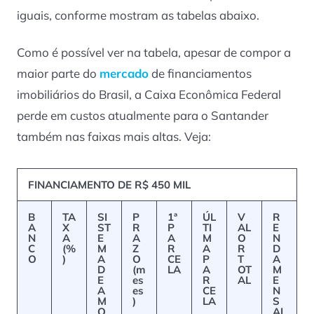
iguais, conforme mostram as tabelas abaixo.
Como é possível ver na tabela, apesar de compor a
maior parte do
mercado
de financiamentos
imobiliários do Brasil, a Caixa Econômica Federal
perde em custos atualmente para o Santander
também nas faixas mais altas. Veja:
FINANCIAMENTO DE R$ 450 MIL
B
TA
SI
P
1ª
ÚL
V
R
A
X
ST
R
P
TI
AL
E
N
A
E
A
A
M
O
N
C
(%
M
Z
R
A
R
D
O
)
A
O
CE
P
T
A
D
(m
LA
A
OT
M
E
es
R
AL
E
A
es
CE
N
M
)
LA
S
O
AL