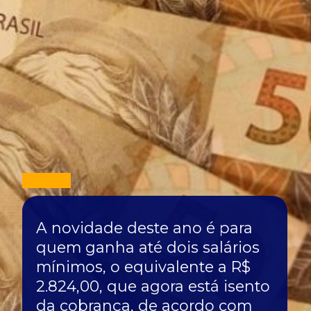
A novidade deste ano é para
quem ganha até dois salários
mínimos, o equivalente a R$
2.824,00, que agora está isento
da cobrança, de acordo com