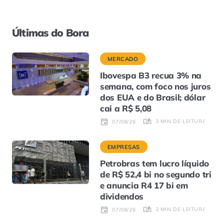
Últimas do Bora
MERCADO
Ibovespa B3 recua 3% na
semana, com foco nos juros
dos EUA e do Brasil; dólar
cai a R$ 5,08
3 MIN DE LEITURA
07/08/26
EMPRESAS
Petrobras tem lucro líquido
de R$ 52,4 bi no segundo tri
e anuncia R4 17 bi em
dividendos
2 MIN DE LEITURA
07/08/26