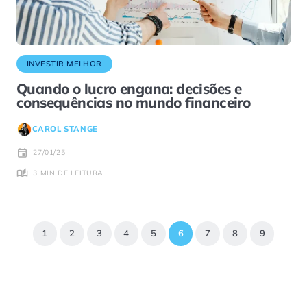
INVESTIR MELHOR
Quando o lucro engana: decisões e
consequências no mundo financeiro
CAROL STANGE
27/01/25
3 MIN DE LEITURA
1
2
3
4
5
6
7
8
9