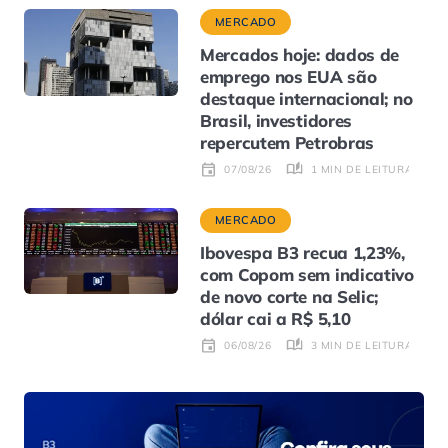
MERCADO
Mercados hoje: dados de
emprego nos EUA são
destaque internacional; no
Brasil, investidores
repercutem Petrobras
1 MIN DE LEITURA
07/08/26
MERCADO
Ibovespa B3 recua 1,23%,
com Copom sem indicativo
de novo corte na Selic;
dólar cai a R$ 5,10
3 MIN DE LEITURA
06/08/26