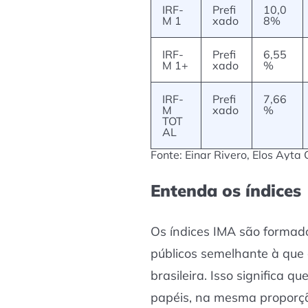
IRF-
Prefi
10,0
M 1
xado
8%
IRF-
Prefi
6,55
M 1+
xado
%
IRF-
Prefi
7,66
M
xado
%
TOT
AL
Fonte: Einar Rivero, Elos Ayta 
Entenda os índices
Os índices IMA são formado
públicos semelhante à que 
brasileira. Isso significa 
papéis, na mesma proporçã