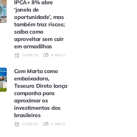
IPCA+ 8% abre
‘janela de
oportunidade’, mas
também traz riscos;
saiba como
aproveitar sem cair
em armadilhas
4 MIN DE LEITURA
24/06/26
Com Marta como
embaixadora,
Tesouro Direto lança
campanha para
aproximar os
investimentos dos
brasileiros
5 MIN DE LEITURA
12/06/26