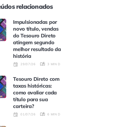
údos relacionados
Impulsionadas por
novo título, vendas
do Tesouro Direto
atingem segundo
melhor resultado da
história
3 MIN DE LEITURA
29/07/26
Tesouro Direto com
taxas históricas:
como avaliar cada
título para sua
carteira?
6 MIN DE LEITURA
01/07/26