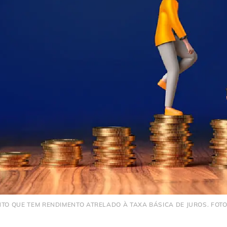
NTO QUE TEM RENDIMENTO ATRELADO À TAXA BÁSICA DE JUROS. FOT