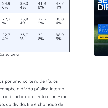
24,9
39,3
41,9
47,7
6%
4%
8%
4%
22,2
35,9
27,6
35,0
%
4%
9%
4%
22,7
36,7
32,1
38,9
4%
%
6%
5%
Consultoria
s por uma carteira de títulos
compõe a dívida pública interna
que o indicador apresenta os mesmos
o, da dívida. Ele é chamado de