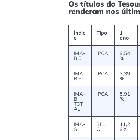
Os títulos do Tesou
renderam nos últi
Índic
Tipo
1
e
ano
IMA-
IPCA
9,54
B 5
%
IMA-
IPCA
3,39
B 5+
%
IMA-
IPCA
5,91
B
%
TOT
AL
IMA-
SELI
11,2
S
C
9%