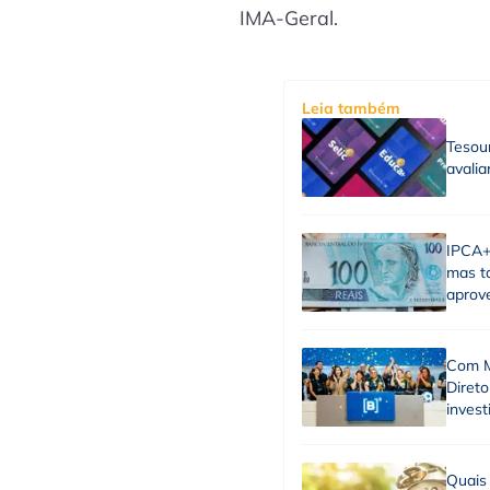
IMA-Geral.
Leia também
Tesour
avalia
IPCA+ 
mas t
aprov
Com M
Diret
invest
Quais