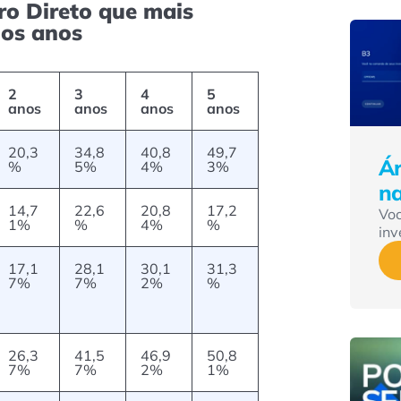
ro Direto que mais
mos anos
2
3
4
5
anos
anos
anos
anos
20,3
34,8
40,8
49,7
Ár
%
5%
4%
3%
n
14,7
22,6
20,8
17,2
Vo
1%
%
4%
%
inv
17,1
28,1
30,1
31,3
7%
7%
2%
%
26,3
41,5
46,9
50,8
7%
7%
2%
1%