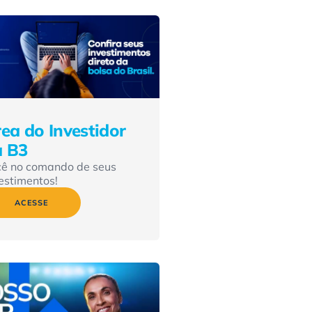
ea do Investidor
a B3
cê no comando de seus
estimentos!
ACESSE