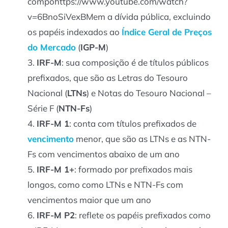
compõhttps://www.youtube.com/watch?
v=6BnoSiVexBMem a dívida pública, excluindo
os papéis indexados ao
Índice Geral de Preços
do Mercado
(
IGP-M
)
IRF-M
: sua composição é de títulos públicos
prefixados, que são as Letras do Tesouro
Nacional (
LTNs
) e Notas do Tesouro Nacional –
Série F (
NTN-Fs
)
IRF-M 1
: conta com títulos prefixados de
vencimento
menor, que são as LTNs e as NTN-
Fs com vencimentos abaixo de um ano
IRF-M 1+
: formado por prefixados mais
longos, como como LTNs e NTN-Fs com
vencimentos maior que um ano
IRF-M P2
: reflete os papéis prefixados como