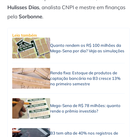
Hulisses Dias
, analista CNPI e mestre em finanças
pela
Sorbonne
.
Leia também
Quanto rendem os R$ 100 milhões da
Mega-Sena por dia? Veja as simulações
Renda fixa: Estoque de produtos de
captação bancária na B3 cresce 13%
no primeiro semestre
Mega-Sena de R$ 78 milhões: quanto
rende o prêmio investido?
B3 tem alta de 40% nos registros de