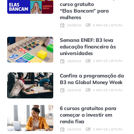
curso gratuito
“Elas Bancam” para
mulheres
6 MIN DE LEITURA
26/06/26
Semana ENEF: B3 leva
educação financeira às
universidades
3 MIN DE LEITURA
18/05/26
Confira a programação da
B3 na Global Money Week
4 MIN DE LEITURA
16/03/26
6 cursos gratuitos para
começar a investir em
renda fixa
2 MIN DE LEITURA
16/10/25