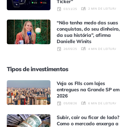
Ticker”
2 MIN DE LEITURA
03/11/25
“Não tenha medo das suas
conquistas, do seu dinheiro,
da sua história”, afirma
Danielle Winits
4 MIN DE LEITURA
26/05/25
Tipos de investimentos
Veja os FIIs com lajes
entregues na Grande SP em
2026
6 MIN DE LEITURA
05/08/26
Subir, cair ou ficar de lado?
Como o mercado enxerga a