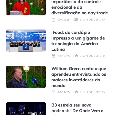
importância do controle
emocional e da
diversificação no day trade
5 MIN DE LEITURA
09/12/25
iFood: do cardápio
impresso a um gigante de
tecnologia da América
Latina
3 MIN DE LEITURA
03/12/25
William Green conta o que
aprendeu entrevistando os
maiores investidores do
mundo
3 MIN DE LEITURA
18/11/25
B3 estreia seu novo
podcast: “De Onde Vem o