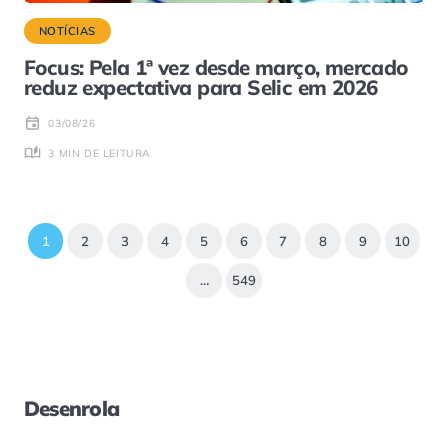
NOTÍCIAS
Focus: Pela 1ª vez desde março, mercado
reduz expectativa para Selic em 2026
03/08/26
3 MIN DE LEITURA
1
2
3
4
5
6
7
8
9
10
…
549
Desenrola