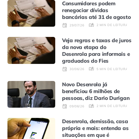
Consumidores podem
renegociar dívidas
bancárias até 31 de agosto
2 MIN DE LEITURA
29/07/26
Veja regras e taxas de juros
da nova etapa do
Desenrola para informais e
graduados do Fies
5 MIN DE LEITURA
30/06/26
Novo Desenrola já
beneficiou 6 milhões de
pessoas, diz Dario Durigan
2 MIN DE LEITURA
09/06/26
Desenrola, demissão, casa
própria e mais: entenda as
situações em que é