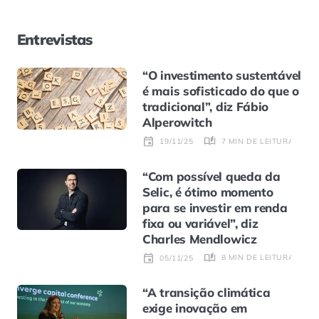
Entrevistas
“O investimento sustentável
é mais sofisticado do que o
tradicional”, diz Fábio
Alperowitch
7 MIN DE LEITURA
19/11/25
“Com possível queda da
Selic, é ótimo momento
para se investir em renda
fixa ou variável”, diz
Charles Mendlowicz
8 MIN DE LEITURA
05/11/25
“A transição climática
exige inovação em