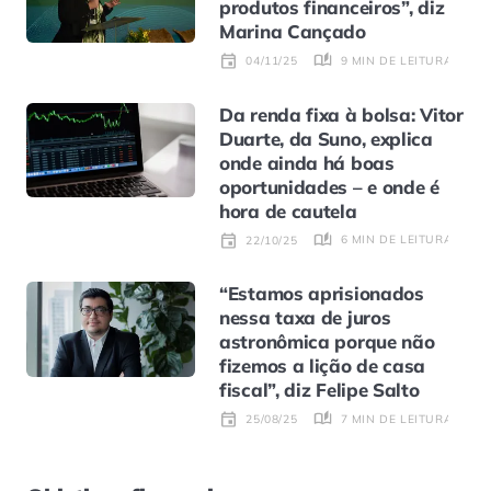
produtos financeiros”, diz
Marina Cançado
9 MIN DE LEITURA
04/11/25
Da renda fixa à bolsa: Vitor
Duarte, da Suno, explica
onde ainda há boas
oportunidades – e onde é
hora de cautela
6 MIN DE LEITURA
22/10/25
“Estamos aprisionados
nessa taxa de juros
astronômica porque não
fizemos a lição de casa
fiscal”, diz Felipe Salto
7 MIN DE LEITURA
25/08/25