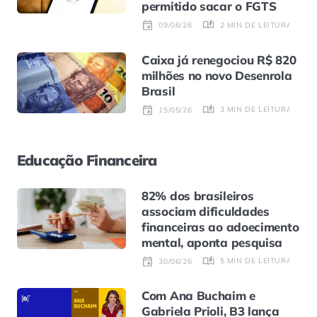
permitido sacar o FGTS
2 MIN DE LEITURA
09/06/26
Caixa já renegociou R$ 820
milhões no novo Desenrola
Brasil
3 MIN DE LEITURA
15/05/26
Educação Financeira
82% dos brasileiros
associam dificuldades
financeiras ao adoecimento
mental, aponta pesquisa
5 MIN DE LEITURA
30/06/26
Com Ana Buchaim e
Gabriela Prioli, B3 lança