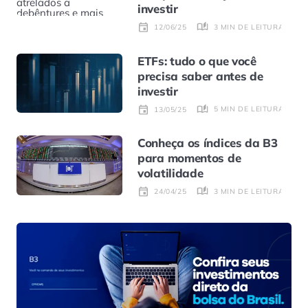
investir
3 MIN DE LEITURA
12/06/25
ETFs: tudo o que você
precisa saber antes de
investir
5 MIN DE LEITURA
13/05/25
Conheça os índices da B3
para momentos de
volatilidade
3 MIN DE LEITURA
24/04/25