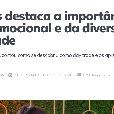
s destaca a importâ
mocional e da diver
ade
s contou como se descobriu como day trade e os ap
5 MIN DE LEITURA
:35
ATUALIZADO EM 08/12/2025 ÀS 18:26