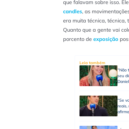
que falavam sobre isso. Ele
candles
, as movimentações
era muita técnica, técnica, 
Quanto que a gente vai col
porcento de
exposição
pos
Leia também
“Não 
seu di
Daniel
“Se vo
reais,
afirma