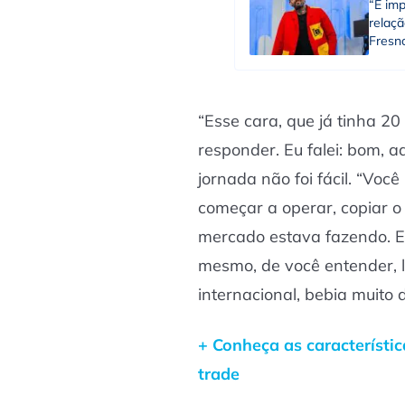
“É imp
relaçã
Fresn
“Esse cara, que já tinha 2
responder. Eu falei: bom, a
jornada não foi fácil. “Voc
começar a operar, copiar o
mercado estava fazendo. 
mesmo, de você entender, l
internacional, bebia muito 
+ Conheça as característic
trade