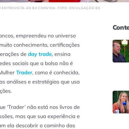
M ENTREVISTA AO B3 CONVIDA. FOTO: DIVULGAÇÃO B3
Conte
ancos, empreendeu no universo
muito conhecimento, certificações
perações de
day trade
, ensina
edes sociais que a bolsa não é
 Mulher
Trader
, como é conhecida,
as análises e estratégias que usa
ações.
que ‘Trader’ não está nos livros de
issões, mas que sua experiência e
am ela descobrir o caminho das