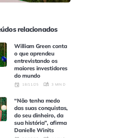
údos relacionados
William Green conta
o que aprendeu
entrevistando os
maiores investidores
do mundo
3 MIN DE LEITURA
18/11/25
“Não tenha medo
das suas conquistas,
do seu dinheiro, da
sua história”, afirma
Danielle Winits