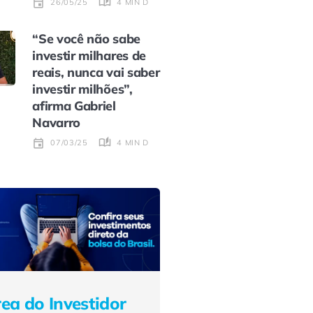
4 MIN DE LEITURA
26/05/25
“Se você não sabe
investir milhares de
reais, nunca vai saber
investir milhões”,
afirma Gabriel
Navarro
4 MIN DE LEITURA
07/03/25
ea do Investidor