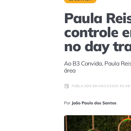
Paula Rei
controle e
no day tr
Ao B3 Convida, Paula Rei
área
PUBLICADO EM 09/12/2025 ÀS 08
Por
João Paulo dos Santos