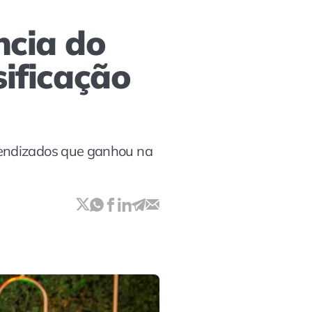
ncia do
sificação
rendizados que ganhou na