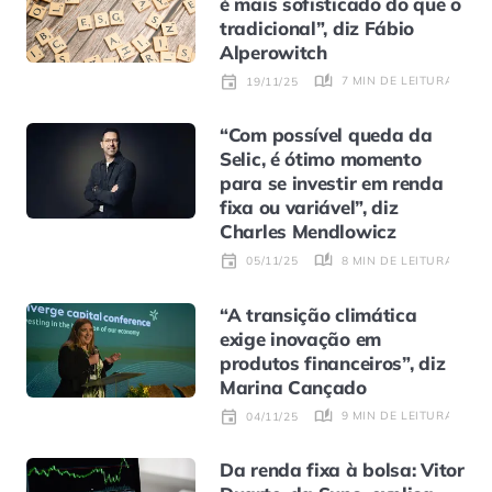
é mais sofisticado do que o
tradicional”, diz Fábio
Alperowitch
7 MIN DE LEITURA
19/11/25
“Com possível queda da
Selic, é ótimo momento
para se investir em renda
fixa ou variável”, diz
Charles Mendlowicz
8 MIN DE LEITURA
05/11/25
“A transição climática
exige inovação em
produtos financeiros”, diz
Marina Cançado
9 MIN DE LEITURA
04/11/25
Da renda fixa à bolsa: Vitor