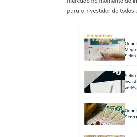
mercado no momento do in
para o investidor de todos
Leia também
Quant
Mega-
Selic
Selic 
invest
variáv
Quant
Sena 