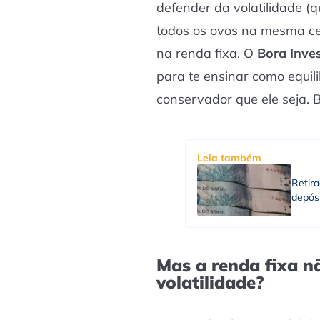
defender da volatilidade (q
todos os ovos na mesma cest
na renda fixa. O
Bora Inves
para te ensinar como equili
conservador que ele seja. B
Leia também
Retir
depósi
Mas a renda fixa nã
volatilidade?