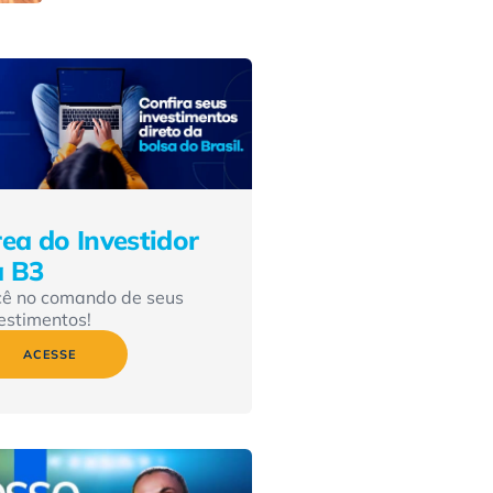
ea do Investidor
a B3
cê no comando de seus
estimentos!
ACESSE