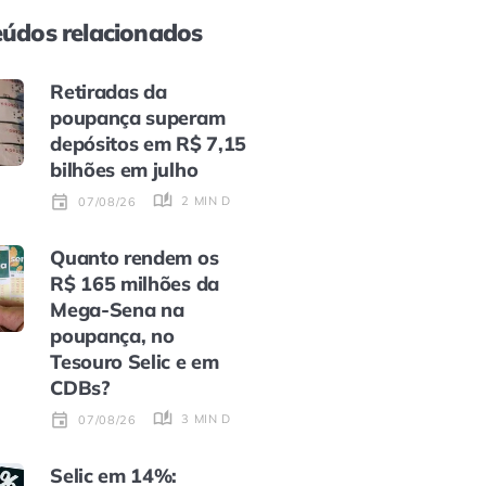
údos relacionados
Retiradas da
poupança superam
depósitos em R$ 7,15
bilhões em julho
2 MIN DE LEITURA
07/08/26
Quanto rendem os
R$ 165 milhões da
Mega-Sena na
poupança, no
Tesouro Selic e em
CDBs?
3 MIN DE LEITURA
07/08/26
Selic em 14%: