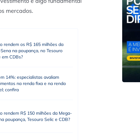
vestimento é algo fundamental
 os mercados.
o rendem os R$ 165 milhões da
Sena na poupança, no Tesouro
 e em CDBs?
em 14%: especialistas avaliam
imentos na renda fixa e na renda
el; confira
o rendem R$ 150 milhões da Mega-
na poupança, Tesouro Selic e CDB?