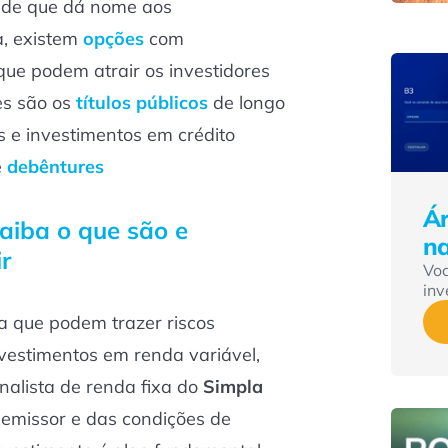
dade que dá nome aos
a, existem
opções
com
que podem atrair os investidores
es são os
títulos públicos
de longo
 e investimentos em crédito
e
debêntures
Ár
aiba o que são e
n
r
Vo
inv
xa que podem trazer riscos
investimentos em renda variável,
analista de renda fixa do
Simpla
o emissor e das condições de