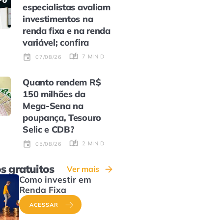
especialistas avaliam
investimentos na
renda fixa e na renda
variável; confira
7 MIN DE LEITURA
07/08/26
Quanto rendem R$
150 milhões da
Mega-Sena na
poupança, Tesouro
Selic e CDB?
2 MIN DE LEITURA
05/08/26
s gratuitos
Ver mais
Como investir em
Renda Fixa
ACESSAR