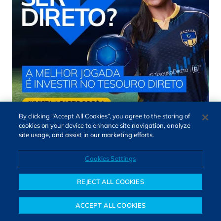
By clicking “Accept All Cookies”, you agree to the storing of
cookies on your device to enhance site navigation, analyze
site usage, and assist in our marketing efforts.
Cookies Settings
REJECT ALL COOKIES
ACCEPT ALL COOKIES
Últimas notícias
Notícias
Colunistas
Objetivos financeiros
Investimentos
Mais