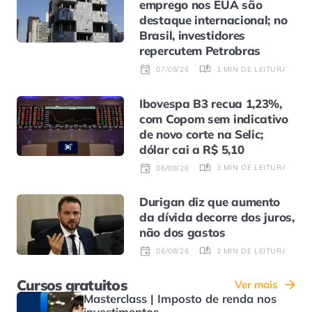
emprego nos EUA são
destaque internacional; no
Brasil, investidores
repercutem Petrobras
1 MIN DE LEITURA
07/08/26
Ibovespa B3 recua 1,23%,
com Copom sem indicativo
de novo corte na Selic;
dólar cai a R$ 5,10
3 MIN DE LEITURA
06/08/26
Durigan diz que aumento
da dívida decorre dos juros,
não dos gastos
2 MIN DE LEITURA
06/08/26
Cursos gratuitos
Ver mais
Masterclass | Imposto de renda nos
investimentos