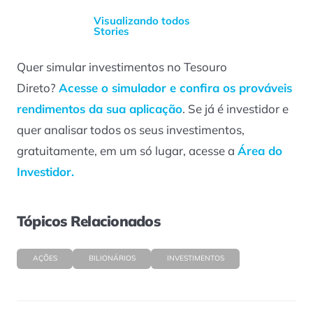
Musk é a
Visualizando todos
primeira pessoa
Stories
a alcançar US$
500 bilhões
Quer simular investimentos no Tesouro
Direto?
Acesse o simulador e confira os prováveis
rendimentos da sua aplicação
. Se já é investidor e
quer analisar todos os seus investimentos,
gratuitamente, em um só lugar, acesse a
Área do
Investidor.
Tópicos Relacionados
AÇÕES
BILIONÁRIOS
INVESTIMENTOS