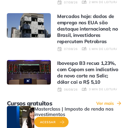
2 MIN DE LEITURA
07/08/26
Mercados hoje: dados de
emprego nos EUA são
destaque internacional; no
Brasil, investidores
repercutem Petrobras
1 MIN DE LEITURA
07/08/26
Ibovespa B3 recua 1,23%,
com Copom sem indicativo
de novo corte na Selic;
dólar cai a R$ 5,10
3 MIN DE LEITURA
06/08/26
Cursos gratuitos
Ver mais
Masterclass | Imposto de renda nos
investimentos
ACESSAR