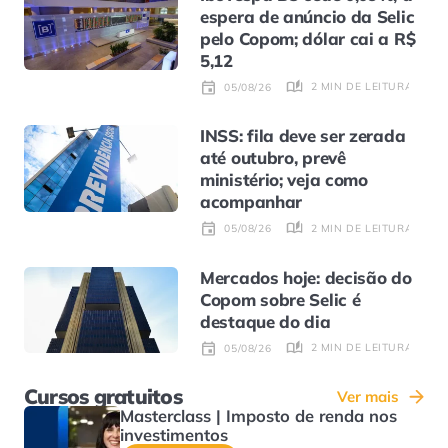
espera de anúncio da Selic
pelo Copom; dólar cai a R$
5,12
2 MIN DE LEITURA
05/08/26
INSS: fila deve ser zerada
até outubro, prevê
ministério; veja como
acompanhar
2 MIN DE LEITURA
05/08/26
Mercados hoje: decisão do
Copom sobre Selic é
destaque do dia
2 MIN DE LEITURA
05/08/26
Cursos gratuitos
Ver mais
Masterclass | Imposto de renda nos
investimentos