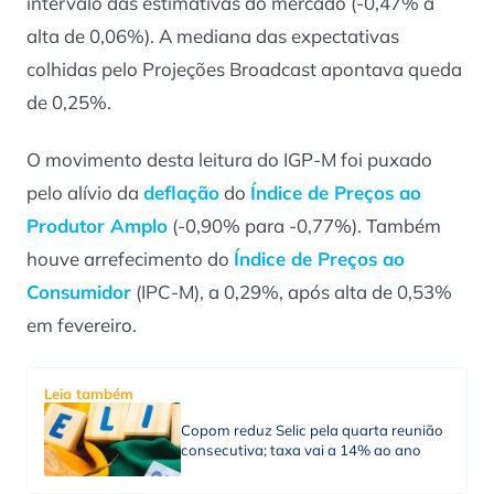
intervalo das estimativas do mercado (-0,47% a
alta de 0,06%). A mediana das expectativas
colhidas pelo Projeções Broadcast apontava queda
de 0,25%.
O movimento desta leitura do IGP-M foi puxado
pelo alívio da
deflação
do
Índice de Preços ao
Produtor Amplo
(-0,90% para -0,77%). Também
houve arrefecimento do
Índice de Preços ao
Consumidor
(IPC-M), a 0,29%, após alta de 0,53%
em fevereiro.
Leia também
Copom reduz Selic pela quarta reunião
consecutiva; taxa vai a 14% ao ano