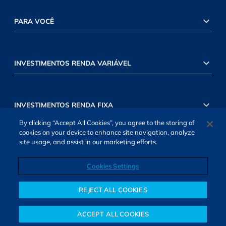
PARA VOCÊ
INVESTIMENTOS RENDA VARIÁVEL
INVESTIMENTOS RENDA FIXA
By clicking “Accept All Cookies”, you agree to the storing of
cookies on your device to enhance site navigation, analyze
site usage, and assist in our marketing efforts.
Cookies Settings
SOBRE NÓS
TERMOS DE USO
ATENDIMENTO
ALEXA
Cookies Settings
REJECT ALL COOKIES
ACCEPT ALL COOKIES
Notícias
Colunistas
Objetivos financeiros
Investimentos
Mais