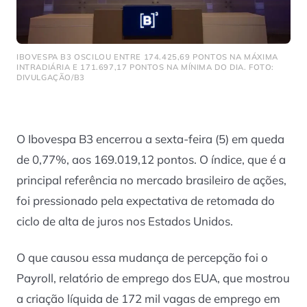
IBOVESPA B3 OSCILOU ENTRE 174.425,69 PONTOS NA MÁXIMA
INTRADIÁRIA E 171.697,17 PONTOS NA MÍNIMA DO DIA. FOTO:
DIVULGAÇÃO/B3
O Ibovespa B3 encerrou a sexta-feira (5) em queda
de 0,77%, aos 169.019,12 pontos. O índice, que é a
principal referência no mercado brasileiro de ações,
foi pressionado pela expectativa de retomada do
ciclo de alta de juros nos Estados Unidos.
O que causou essa mudança de percepção foi o
Payroll, relatório de emprego dos EUA, que mostrou
a criação líquida de 172 mil vagas de emprego em