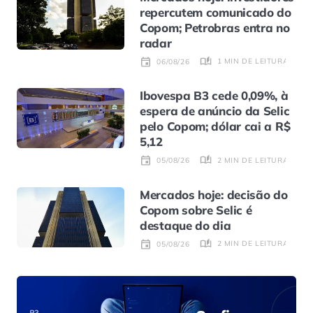
repercutem comunicado do
Copom; Petrobras entra no
radar
1 MIN DE LEITURA
06/08/26
Ibovespa B3 cede 0,09%, à
espera de anúncio da Selic
pelo Copom; dólar cai a R$
5,12
2 MIN DE LEITURA
05/08/26
Mercados hoje: decisão do
Copom sobre Selic é
destaque do dia
2 MIN DE LEITURA
05/08/26