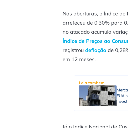
Nas aberturas, o Índice de
arrefeceu de 0,30% para 0,
no atacado acumula varia
Índice de Preços ao Cons
registrou
deflação
de 0,28%
em 12 meses.
Leia também
Merca
EUA sã
inves
Já o Índice Nacional de Cu