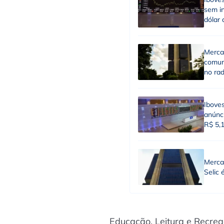
sem in
dólar 
Merca
comun
no ra
Ibove
anúnci
R$ 5,
Merca
Selic 
Educação, Leitura e Recre