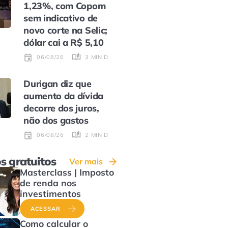
1,23%, com Copom
sem indicativo de
novo corte na Selic;
dólar cai a R$ 5,10
3 MIN DE LEITURA
06/08/26
Durigan diz que
aumento da dívida
decorre dos juros,
não dos gastos
2 MIN DE LEITURA
06/08/26
s gratuitos
Ver mais
Masterclass | Imposto
de renda nos
investimentos
ACESSAR
Como calcular o