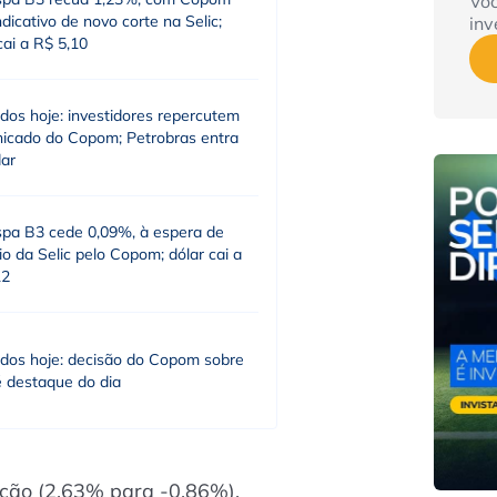
Vo
dicativo de novo corte na Selic;
inv
cai a R$ 5,10
dos hoje: investidores repercutem
icado do Copom; Petrobras entra
dar
spa B3 cede 0,09%, à espera de
o da Selic pelo Copom; dólar cai a
12
dos hoje: decisão do Copom sobre
é destaque do dia
ação (2,63% para -0,86%),