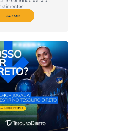
cê no comando de seus
estimentos!
ACESSE