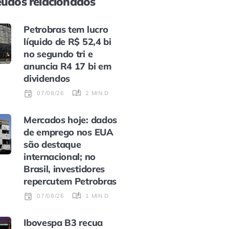
údos relacionados
Petrobras tem lucro
líquido de R$ 52,4 bi
no segundo tri e
anuncia R4 17 bi em
dividendos
2 MIN DE LEITURA
07/08/26
Mercados hoje: dados
de emprego nos EUA
são destaque
internacional; no
Brasil, investidores
repercutem Petrobras
1 MIN DE LEITURA
07/08/26
Ibovespa B3 recua