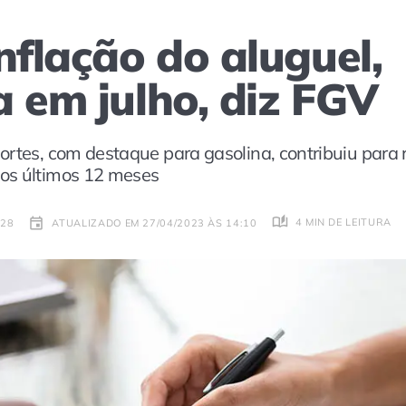
nflação do aluguel,
a em julho, diz FGV
rtes, com destaque para gasolina, contribuiu para r
os últimos 12 meses
4 MIN DE LEITURA
:28
ATUALIZADO EM 27/04/2023 ÀS 14:10