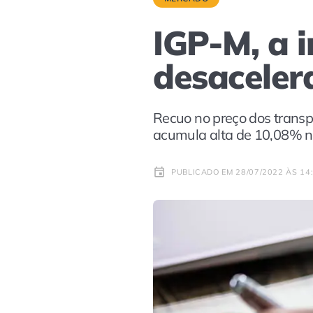
IGP-M, a i
desaceler
Recuo no preço dos transpo
acumula alta de 10,08% n
PUBLICADO EM 28/07/2022 ÀS 14