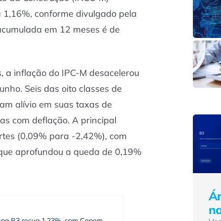
 1,16%, conforme divulgado pela
a acumulada em 12 meses é de
 a inflação do IPC-M desacelerou
nho. Seis das oito classes de
ram alívio em suas taxas de
las com deflação. A principal
ortes (0,09% para -2,42%), com
 que aprofundou a queda de 0,19%
Ár
n
spa B3 recua 1,23%, com Copom