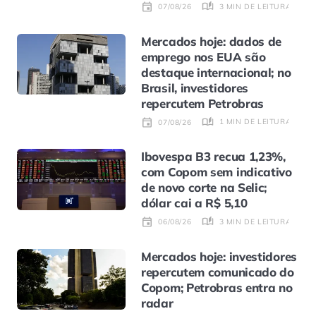
3 MIN DE LEITURA
07/08/26
Mercados hoje: dados de
emprego nos EUA são
destaque internacional; no
Brasil, investidores
repercutem Petrobras
1 MIN DE LEITURA
07/08/26
Ibovespa B3 recua 1,23%,
com Copom sem indicativo
de novo corte na Selic;
dólar cai a R$ 5,10
3 MIN DE LEITURA
06/08/26
Mercados hoje: investidores
repercutem comunicado do
Copom; Petrobras entra no
radar