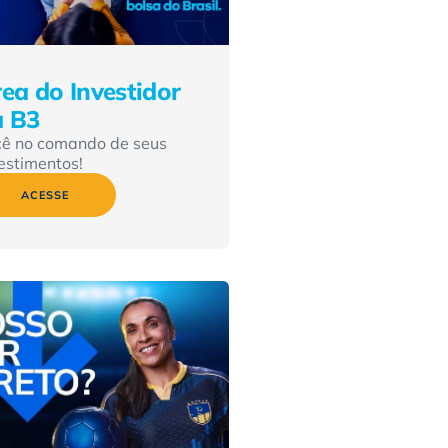
ea do Investidor
a B3
cê no comando de seus
estimentos!
ACESSE