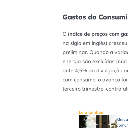
Gastos do Consumi
O
índice de preços com g
na sigla em inglês) cresceu
preliminar. Quando a varia
energia são excluídas (núc
ante 4,5% da divulgação an
com consumo, o avanço foi
terceiro trimestre, contra a
Leia também
Merca
comun