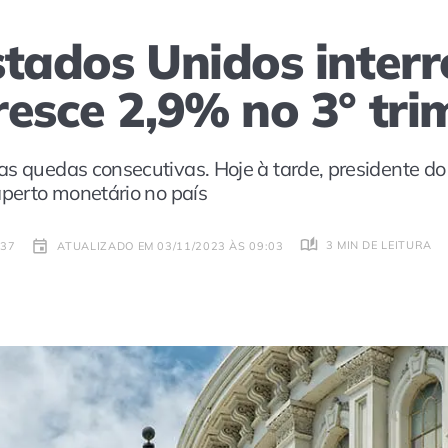
stados Unidos inter
resce 2,9% no 3° tri
as quedas consecutivas. Hoje à tarde, presidente d
aperto monetário no país
3 MIN DE LEITURA
:37
ATUALIZADO EM 03/11/2023 ÀS 09:03