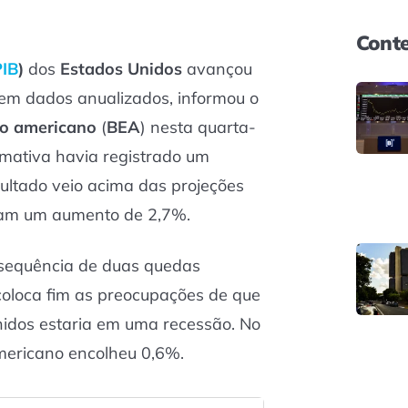
Conte
PIB
)
dos
Estados Unidos
avançou
, em dados anualizados, informou o
o americano
(
BEA
) nesta quarta-
timativa havia registrado um
ultado veio acima das projeções
iam um aumento de 2,7%.
sequência de duas quedas
 coloca fim as preocupações de que
idos estaria em uma recessão. No
mericano encolheu 0,6%.