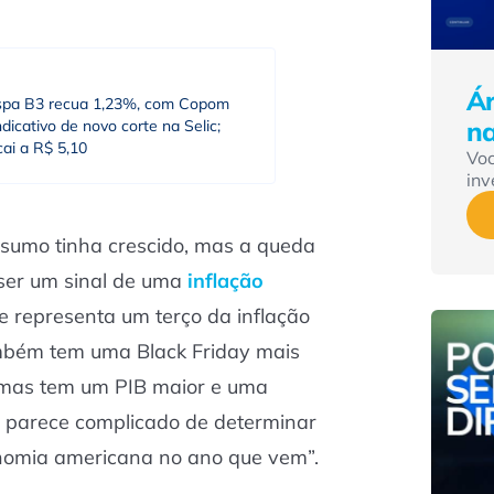
Ár
spa B3 recua 1,23%, com Copom
n
dicativo de novo corte na Selic;
cai a R$ 5,10
Vo
inv
nsumo tinha crescido, mas a queda
ser um sinal de uma
inflação
e representa um terço da inflação
mbém tem uma Black Friday mais
 mas tem um PIB maior e uma
, parece complicado de determinar
onomia americana no ano que vem”.