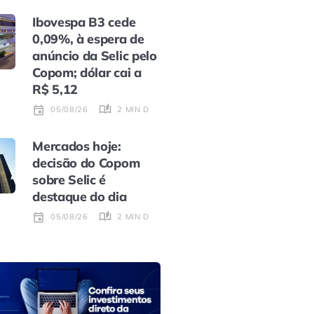
Ibovespa B3 cede
0,09%, à espera de
anúncio da Selic pelo
Copom; dólar cai a
R$ 5,12
2 MIN DE LEITURA
05/08/26
Mercados hoje:
decisão do Copom
sobre Selic é
destaque do dia
2 MIN DE LEITURA
05/08/26