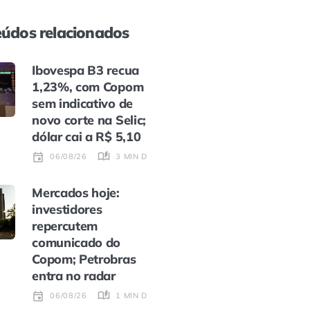
údos relacionados
Ibovespa B3 recua
1,23%, com Copom
sem indicativo de
novo corte na Selic;
dólar cai a R$ 5,10
3 MIN DE LEITURA
06/08/26
Mercados hoje:
investidores
repercutem
comunicado do
Copom; Petrobras
entra no radar
1 MIN DE LEITURA
06/08/26