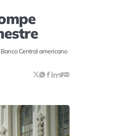
rompe
mestre
o Banco Central americano