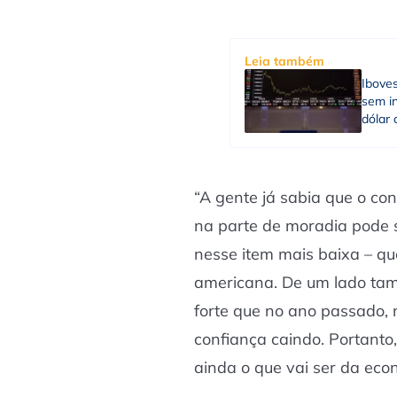
Leia também
Ibove
sem in
dólar 
“A gente já sabia que o co
na parte de moradia pode 
nesse item mais baixa – qu
americana. De um lado ta
forte que no ano passado,
confiança caindo. Portanto
ainda o que vai ser da ec