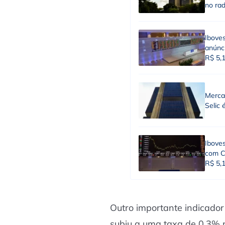
no ra
Ibove
anúnci
R$ 5,
Merca
Selic 
Iboves
com Co
R$ 5,
Outro importante indicador
subiu a uma taxa de 0,3% no