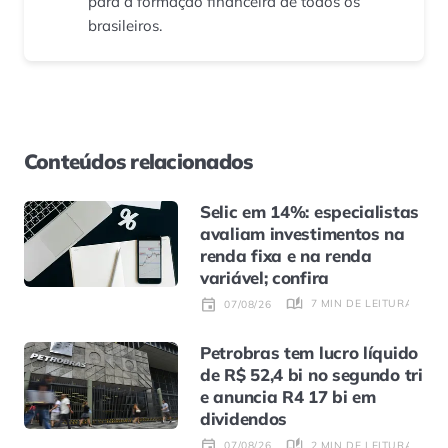
para a formação financeira de todos os
brasileiros.
Conteúdos relacionados
Selic em 14%: especialistas
avaliam investimentos na
renda fixa e na renda
variável; confira
7 MIN DE LEITURA
07/08/26
Petrobras tem lucro líquido
de R$ 52,4 bi no segundo tri
e anuncia R4 17 bi em
dividendos
2 MIN DE LEITURA
07/08/26