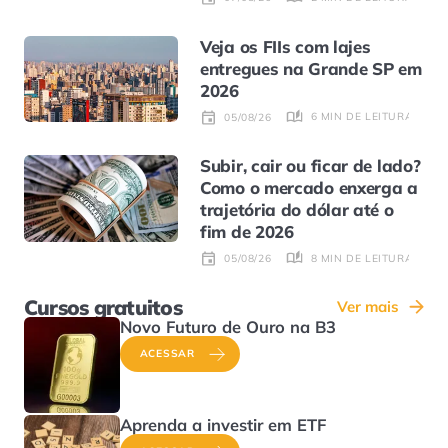
Veja os FIIs com lajes
entregues na Grande SP em
2026
6 MIN DE LEITURA
05/08/26
Subir, cair ou ficar de lado?
Como o mercado enxerga a
trajetória do dólar até o
fim de 2026
8 MIN DE LEITURA
05/08/26
Cursos gratuitos
Ver mais
Novo Futuro de Ouro na B3
ACESSAR
Aprenda a investir em ETF