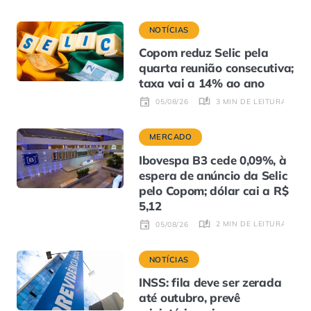
NOTÍCIAS
Copom reduz Selic pela
quarta reunião consecutiva;
taxa vai a 14% ao ano
3 MIN DE LEITURA
05/08/26
MERCADO
Ibovespa B3 cede 0,09%, à
espera de anúncio da Selic
pelo Copom; dólar cai a R$
5,12
2 MIN DE LEITURA
05/08/26
NOTÍCIAS
INSS: fila deve ser zerada
até outubro, prevê