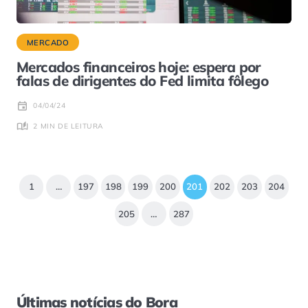
MERCADO
Mercados financeiros hoje: espera por
falas de dirigentes do Fed limita fôlego
04/04/24
2 MIN DE LEITURA
1
…
197
198
199
200
201
202
203
204
205
…
287
Últimas notícias do Bora