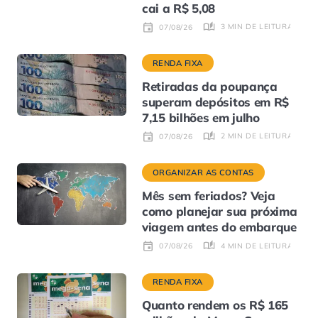
cai a R$ 5,08
3 MIN DE LEITURA
07/08/26
RENDA FIXA
Retiradas da poupança
superam depósitos em R$
7,15 bilhões em julho
2 MIN DE LEITURA
07/08/26
ORGANIZAR AS CONTAS
Mês sem feriados? Veja
como planejar sua próxima
viagem antes do embarque
4 MIN DE LEITURA
07/08/26
RENDA FIXA
Quanto rendem os R$ 165