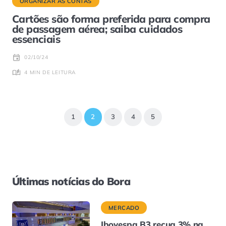
ORGANIZAR AS CONTAS
Cartões são forma preferida para compra
de passagem aérea; saiba cuidados
essenciais
02/10/24
4 MIN DE LEITURA
1
2
3
4
5
Últimas notícias do Bora
MERCADO
Ibovespa B3 recua 3% na