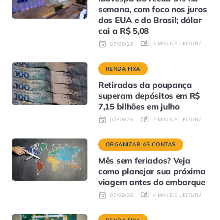
semana, com foco nos juros
dos EUA e do Brasil; dólar
cai a R$ 5,08
3 MIN DE LEITURA
07/08/26
RENDA FIXA
Retiradas da poupança
superam depósitos em R$
7,15 bilhões em julho
2 MIN DE LEITURA
07/08/26
ORGANIZAR AS CONTAS
Mês sem feriados? Veja
como planejar sua próxima
viagem antes do embarque
4 MIN DE LEITURA
07/08/26