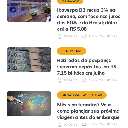
MERCADO
Ibovespa B3 recua 3% na
semana, com foco nos juros
dos EUA e do Brasil; dólar
cai a R$ 5,08
3 MIN DE LEITURA
07/08/26
RENDA FIXA
Retiradas da poupança
superam depósitos em R$
7,15 bilhões em julho
2 MIN DE LEITURA
07/08/26
ORGANIZAR AS CONTAS
Mês sem feriados? Veja
como planejar sua próxima
viagem antes do embarque
4 MIN DE LEITURA
07/08/26