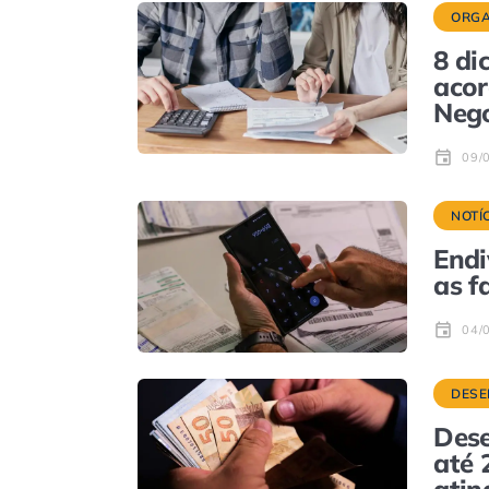
ORGA
8 di
acor
Nego
09/
NOTÍ
Endi
as f
04/
DESE
Dese
até 