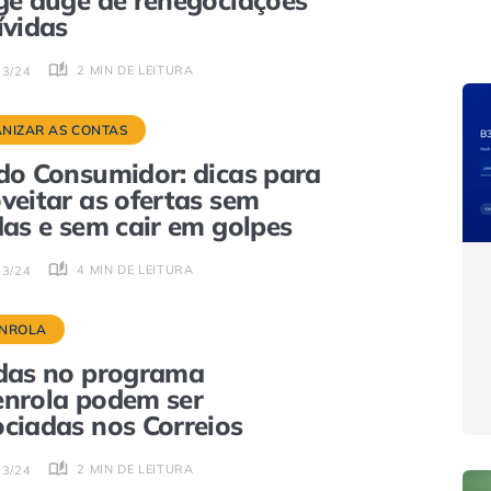
ge auge de renegociações
ívidas
2 MIN DE LEITURA
03/24
NIZAR AS CONTAS
do Consumidor: dicas para
veitar as ofertas sem
das e sem cair em golpes
4 MIN DE LEITURA
03/24
NROLA
das no programa
nrola podem ser
ciadas nos Correios
2 MIN DE LEITURA
03/24