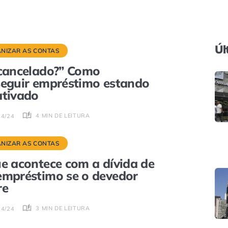
Úl
NIZAR AS CONTAS
cancelado?” Como
eguir empréstimo estando
tivado
4 MIN DE LEITURA
04/24
NIZAR AS CONTAS
e acontece com a dívida de
mpréstimo se o devedor
re
3 MIN DE LEITURA
04/24