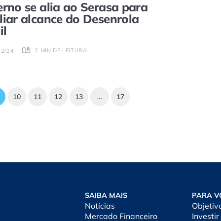
rno se alia ao Serasa para
iar alcance do Desenrola
il
2 MIN DE LEITURA
02/24
10
11
12
13
…
17
SAIBA MAIS
PARA V
Notícias
Objetiv
Mercado Financeiro
Investir