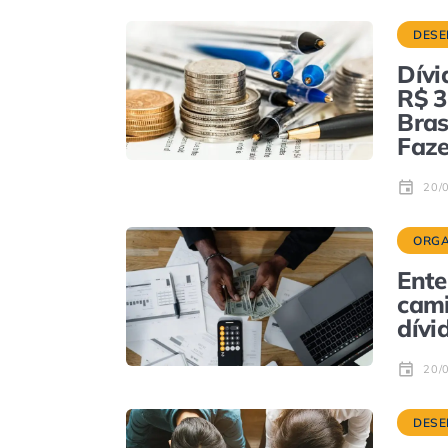
DESE
Dívi
R$ 3
Bras
Faz
20/
ORGA
Ente
cami
dívi
20/
DESE