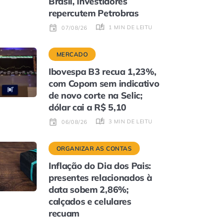
Brasil, investidores
repercutem Petrobras
1 MIN DE LEITURA
07/08/26
MERCADO
Ibovespa B3 recua 1,23%,
com Copom sem indicativo
de novo corte na Selic;
dólar cai a R$ 5,10
3 MIN DE LEITURA
06/08/26
ORGANIZAR AS CONTAS
Inflação do Dia dos Pais:
presentes relacionados à
data sobem 2,86%;
calçados e celulares
recuam