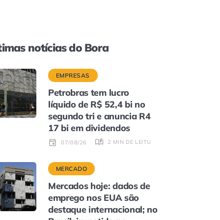
timas notícias do Bora
EMPRESAS
Petrobras tem lucro
líquido de R$ 52,4 bi no
segundo tri e anuncia R4
17 bi em dividendos
2 MIN DE LEITURA
07/08/26
MERCADO
Mercados hoje: dados de
emprego nos EUA são
destaque internacional; no