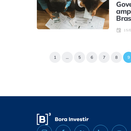
Gove
ampl
Bras
15/
1
…
5
6
7
8
9