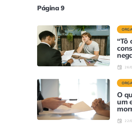
Página 9
ORGA
“Tô 
cons
nega
26/
ORGA
O qu
um e
mor
22/