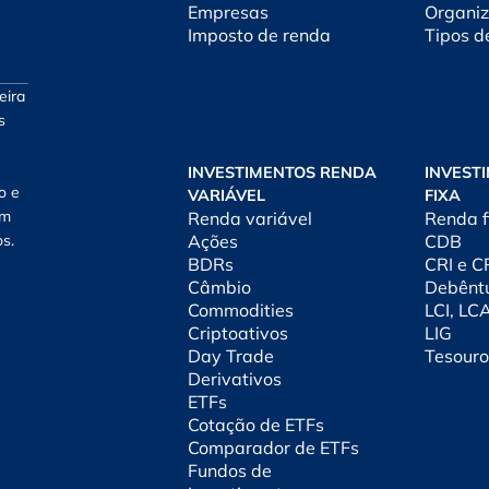
Empresas
Organiz
Imposto de renda
Tipos d
eira
s
INVESTIMENTOS RENDA
INVEST
o e
VARIÁVEL
FIXA
am
Renda variável
Renda f
os.
Ações
CDB
BDRs
CRI e 
Câmbio
Debênt
Commodities
LCI, LC
Criptoativos
LIG
Day Trade
Tesouro
Derivativos
ETFs
Cotação de ETFs
Comparador de ETFs
Fundos de