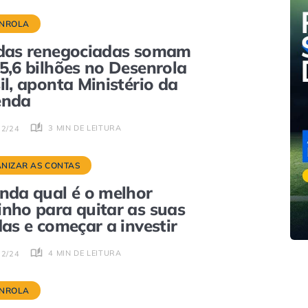
NROLA
das renegociadas somam
5,6 bilhões no Desenrola
il, aponta Ministério da
enda
3 MIN DE LEITURA
02/24
NIZAR AS CONTAS
nda qual é o melhor
nho para quitar as suas
das e começar a investir
4 MIN DE LEITURA
02/24
NROLA