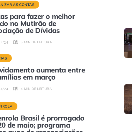
NIZAR AS CONTAS
cas para fazer o melhor
do no Mutirão de
ciação de Dívidas
5 MIN DE LEITURA
04/24
CIAS
vidamento aumenta entre
amílias em março
4 MIN DE LEITURA
04/24
NROLA
nrola Brasil é prorrogado
20 de maio; programa