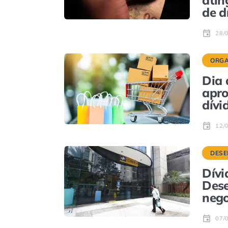
atin
de d
28/
ORGA
Dia 
apro
dívi
12/
DESE
Dívi
Dese
nego
07/