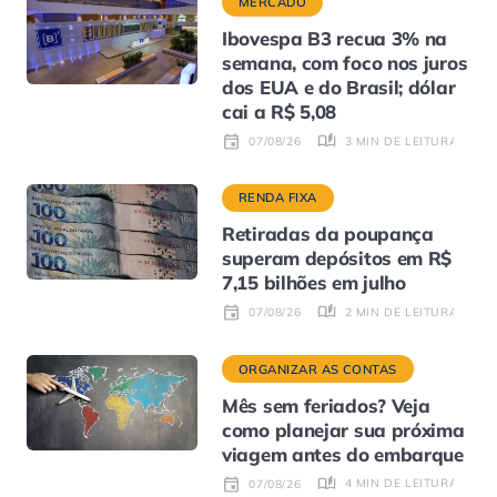
MERCADO
Ibovespa B3 recua 3% na
semana, com foco nos juros
dos EUA e do Brasil; dólar
cai a R$ 5,08
3 MIN DE LEITURA
07/08/26
RENDA FIXA
Retiradas da poupança
superam depósitos em R$
7,15 bilhões em julho
2 MIN DE LEITURA
07/08/26
ORGANIZAR AS CONTAS
Mês sem feriados? Veja
como planejar sua próxima
viagem antes do embarque
4 MIN DE LEITURA
07/08/26