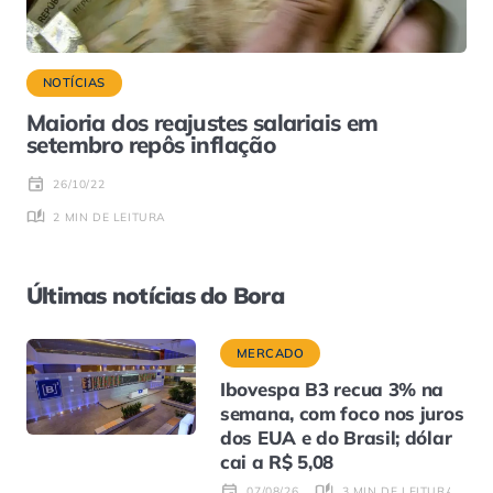
NOTÍCIAS
Maioria dos reajustes salariais em
setembro repôs inflação
26/10/22
2 MIN DE LEITURA
Últimas notícias do Bora
MERCADO
Ibovespa B3 recua 3% na
semana, com foco nos juros
dos EUA e do Brasil; dólar
cai a R$ 5,08
3 MIN DE LEITURA
07/08/26