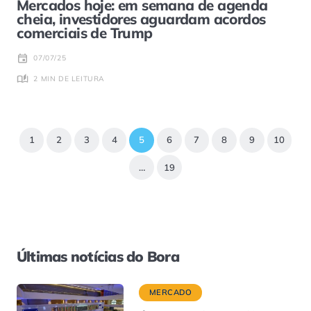
Mercados hoje: em semana de agenda
cheia, investidores aguardam acordos
comerciais de Trump
07/07/25
2 MIN DE LEITURA
1
2
3
4
5
6
7
8
9
10
…
19
Últimas notícias do Bora
MERCADO