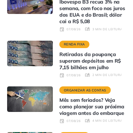
Ibovespa B3 recua 3% na
semana, com foco nos juros
dos EUA e do Brasil; dólar
cai a R$ 5,08
3 MIN DE LEITURA
07/08/26
RENDA FIXA
Retiradas da poupança
superam depósitos em R$
7,15 bilhões em julho
2 MIN DE LEITURA
07/08/26
ORGANIZAR AS CONTAS
Mês sem feriados? Veja
como planejar sua próxima
viagem antes do embarque
4 MIN DE LEITURA
07/08/26