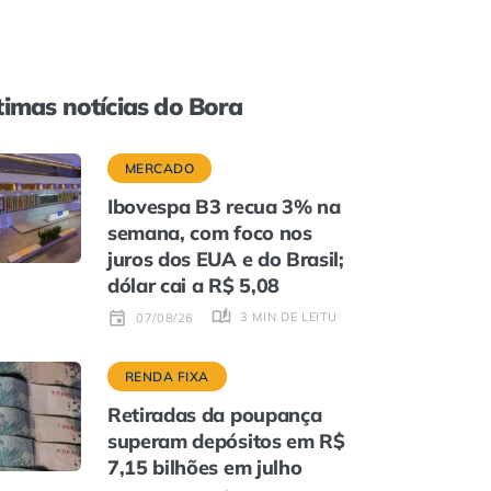
timas notícias do Bora
MERCADO
Ibovespa B3 recua 3% na
semana, com foco nos
juros dos EUA e do Brasil;
dólar cai a R$ 5,08
3 MIN DE LEITURA
07/08/26
RENDA FIXA
Retiradas da poupança
superam depósitos em R$
7,15 bilhões em julho