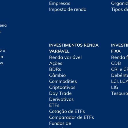
Empresas
Organiz
Imposto de renda
Tipos d
eira
s
INVESTIMENTOS RENDA
INVEST
o e
VARIÁVEL
FIXA
am
Renda variável
Renda f
os.
Ações
CDB
BDRs
CRI e 
Câmbio
Debênt
Commodities
LCI, LC
Criptoativos
LIG
Day Trade
Tesouro
Derivativos
ETFs
Cotação de ETFs
Comparador de ETFs
Fundos de