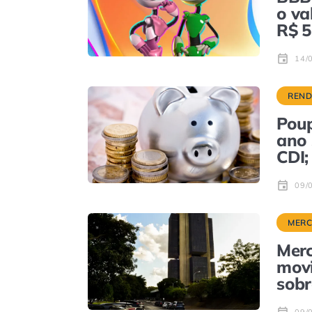
o va
R$ 5
14/
REND
Poup
ano 
CDI;
09/
MER
Merc
mov
sobr
09/