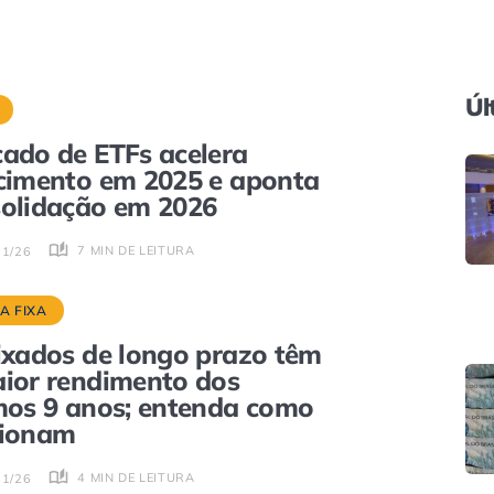
Úl
ado de ETFs acelera
cimento em 2025 e aponta
olidação em 2026
7 MIN DE LEITURA
01/26
A FIXA
ixados de longo prazo têm
ior rendimento dos
mos 9 anos; entenda como
cionam
4 MIN DE LEITURA
01/26