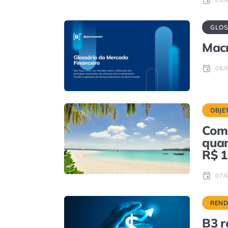
GLOS
Mac
08/
OBJE
Como
quan
R$ 1
07/
REND
B3 r