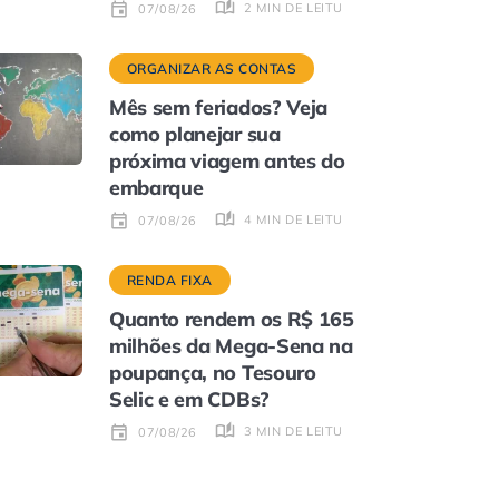
2 MIN DE LEITURA
07/08/26
ORGANIZAR AS CONTAS
Mês sem feriados? Veja
como planejar sua
próxima viagem antes do
embarque
4 MIN DE LEITURA
07/08/26
RENDA FIXA
Quanto rendem os R$ 165
milhões da Mega-Sena na
poupança, no Tesouro
Selic e em CDBs?
3 MIN DE LEITURA
07/08/26