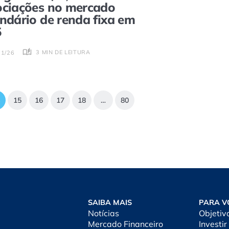
ciações no mercado
ndário de renda fixa em
5
3 MIN DE LEITURA
01/26
15
16
17
18
…
80
SAIBA MAIS
PARA V
Notícias
Objetiv
Mercado Financeiro
Investir