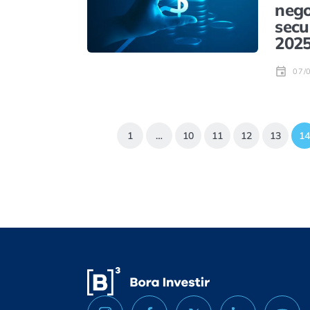
nego
secu
202
07/
1
…
10
11
12
13
14