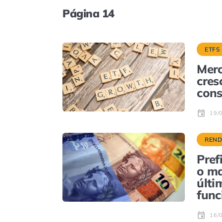
Página 14
ETFS
Merc
cres
cons
19/
REND
Pref
o ma
últi
fun
16/