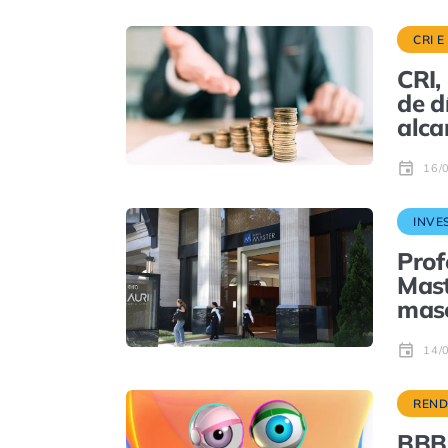
CRI E
CRI,
de d
alca
16/
INVE
Prof
Mast
mas
14/
REND
BBB 