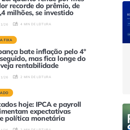
lor recorde do prêmio, de
,4 milhões, se investido
4 MIN DE LEITURA
01/26
A FIXA
ança bate inflação pelo 4º
seguido, mas fica longe do
 veja rentabilidade
2 MIN DE LEITURA
01/26
CADO
ados hoje: IPCA e payroll
imentam expectativas
e política monetária
2 MIN DE LEITURA
01/26