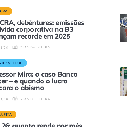
 CRA
 CRA, debêntures: emissões
ívida corporativa na B3
nçam recorde em 2025
2 MIN DE LEITURA
01/26
STIR MELHOR
essor Mira: o caso Banco
er – e quando o lucro
cara o abismo
6 MIN DE LEITURA
01/26
A FIXA
26: quanto rende por mês