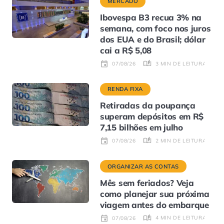
MERCADO
Ibovespa B3 recua 3% na
semana, com foco nos juros
dos EUA e do Brasil; dólar
cai a R$ 5,08
3 MIN DE LEITURA
07/08/26
RENDA FIXA
Retiradas da poupança
superam depósitos em R$
7,15 bilhões em julho
2 MIN DE LEITURA
07/08/26
ORGANIZAR AS CONTAS
Mês sem feriados? Veja
como planejar sua próxima
viagem antes do embarque
4 MIN DE LEITURA
07/08/26