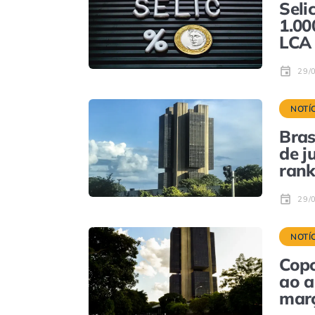
Seli
1.00
LCA 
29/
NOTÍ
Bras
de j
rank
29/
NOTÍ
Cop
ao a
mar