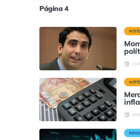
Página 4
NOTÍ
Mome
polí
11/
NOTÍ
Merc
infl
09/
REND