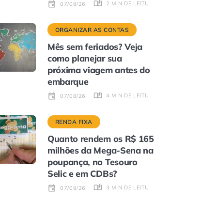
2 MIN DE LEITURA
07/08/26
ORGANIZAR AS CONTAS
Mês sem feriados? Veja
como planejar sua
próxima viagem antes do
embarque
4 MIN DE LEITURA
07/08/26
RENDA FIXA
Quanto rendem os R$ 165
milhões da Mega-Sena na
poupança, no Tesouro
Selic e em CDBs?
3 MIN DE LEITURA
07/08/26