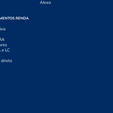
Alexa
IMENTOS RENDA
ixa
CRA
ures
A e LC
 direto