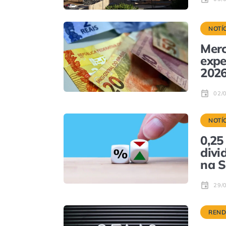
NOTÍ
Merc
expe
2026
02/
NOTÍ
0,25
divi
na S
29/
REND