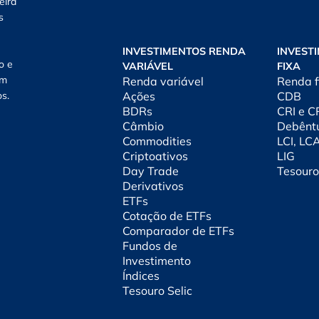
eira
s
INVESTIMENTOS RENDA
INVEST
o e
VARIÁVEL
FIXA
am
Renda variável
Renda f
os.
Ações
CDB
BDRs
CRI e 
Câmbio
Debênt
Commodities
LCI, LC
Criptoativos
LIG
Day Trade
Tesouro
Derivativos
ETFs
Cotação de ETFs
Comparador de ETFs
Fundos de
Investimento
Índices
Tesouro Selic