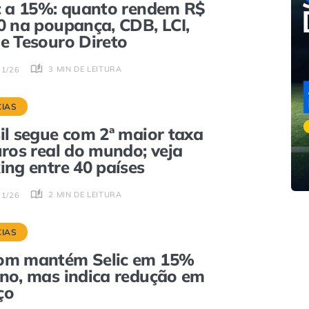
c a 15%: quanto rendem R$
0 na poupança, CDB, LCI,
e Tesouro Direto
3 MIN DE LEITURA
01/26
CIAS
il segue com 2ª maior taxa
uros real do mundo; veja
ing entre 40 países
2 MIN DE LEITURA
01/26
CIAS
om mantém Selic em 15%
no, mas indica redução em
ço