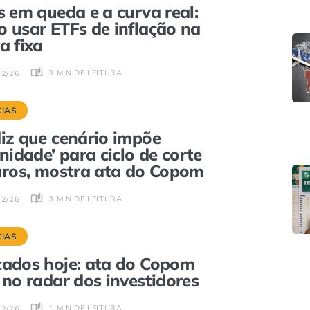
s em queda e a curva real:
 usar ETFs de inflação na
a fixa
3 MIN DE LEITURA
02/26
CIAS
iz que cenário impõe
enidade’ para ciclo de corte
uros, mostra ata do Copom
3 MIN DE LEITURA
02/26
CIAS
ados hoje: ata do Copom
 no radar dos investidores
1 MIN DE LEITURA
02/26