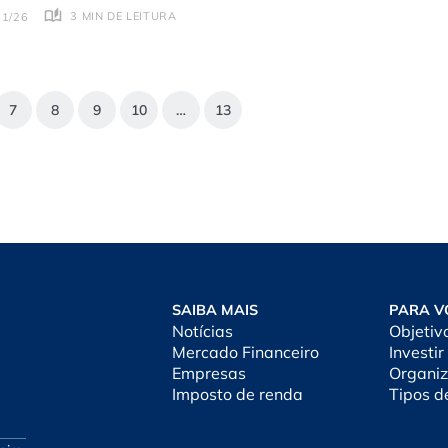
3 MIN DE LEITURA
01/26
7
8
9
10
…
13
SAIBA MAIS
PARA V
Notícias
Objetiv
Mercado Financeiro
Investir
Empresas
Organiz
Imposto de renda
Tipos d