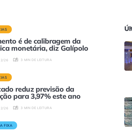
Úl
CIAS
nto é de calibragem da
tica monetária, diz Galípolo
3 MIN DE LEITURA
02/26
CIAS
ado reduz previsão da
ação para 3,97% este ano
3 MIN DE LEITURA
02/26
A FIXA