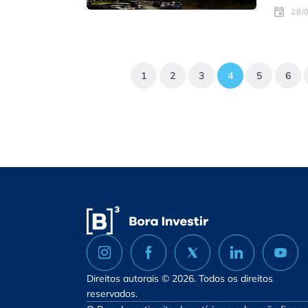
28/
1
2
3
4
5
6
Direitos autorais © 2026. Todos os direitos
reservados.