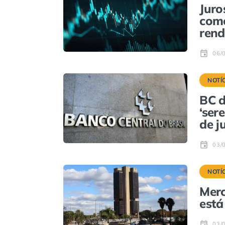
Juro
como
rend
06/
NOTÍ
BC d
‘ser
de j
03/
NOTÍ
Merc
está
03/