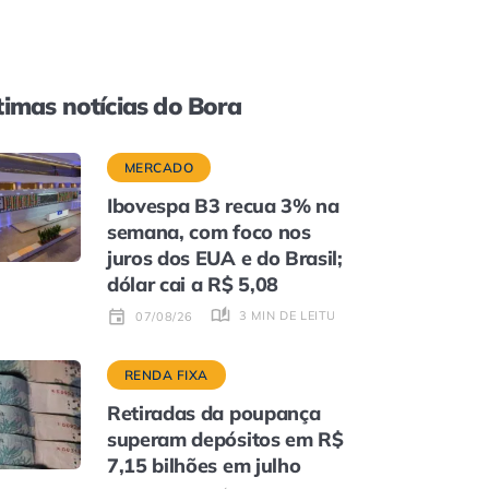
timas notícias do Bora
MERCADO
Ibovespa B3 recua 3% na
semana, com foco nos
juros dos EUA e do Brasil;
dólar cai a R$ 5,08
3 MIN DE LEITURA
07/08/26
RENDA FIXA
Retiradas da poupança
superam depósitos em R$
7,15 bilhões em julho