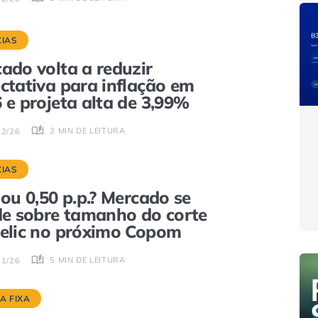
CIAS
ado volta a reduzir
ctativa para inflação em
 e projeta alta de 3,99%
2 MIN DE LEITURA
02/26
CIAS
 ou 0,50 p.p.? Mercado se
de sobre tamanho do corte
elic no próximo Copom
5 MIN DE LEITURA
01/26
A FIXA