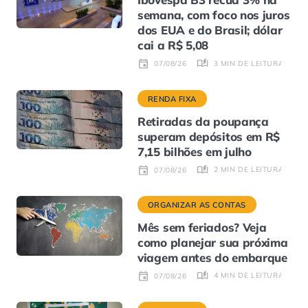
semana, com foco nos juros
dos EUA e do Brasil; dólar
cai a R$ 5,08
3 MIN DE LEITURA
07/08/26
RENDA FIXA
Retiradas da poupança
superam depósitos em R$
7,15 bilhões em julho
2 MIN DE LEITURA
07/08/26
ORGANIZAR AS CONTAS
Mês sem feriados? Veja
como planejar sua próxima
viagem antes do embarque
4 MIN DE LEITURA
07/08/26