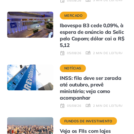
3 MIN DE LEITURA
05/08/26
MERCADO
Ibovespa B3 cede 0,09%, à
espera de anúncio da Selic
pelo Copom; dólar cai a R$
5,12
2 MIN DE LEITURA
05/08/26
NOTÍCIAS
INSS: fila deve ser zerada
até outubro, prevê
ministério; veja como
acompanhar
2 MIN DE LEITURA
05/08/26
FUNDOS DE INVESTIMENTO
Veja os FIIs com lajes