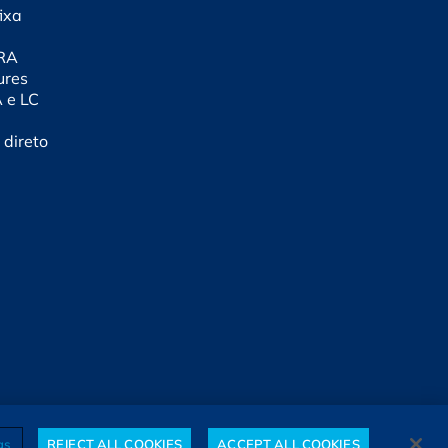
ixa
CRA
ures
A e LC
 direto
gs
REJECT ALL COOKIES
ACCEPT ALL COOKIES