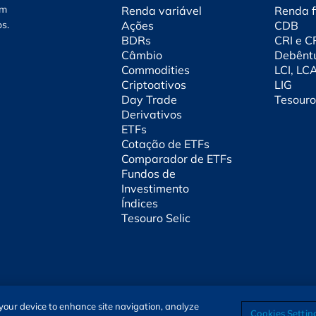
am
Renda variável
Renda f
os.
Ações
CDB
BDRs
CRI e 
Câmbio
Debênt
Commodities
LCI, LC
Criptoativos
LIG
Day Trade
Tesouro
Derivativos
ETFs
Cotação de ETFs
Comparador de ETFs
Fundos de
Investimento
Índices
Tesouro Selic
n your device to enhance site navigation, analyze
Cookies Settin