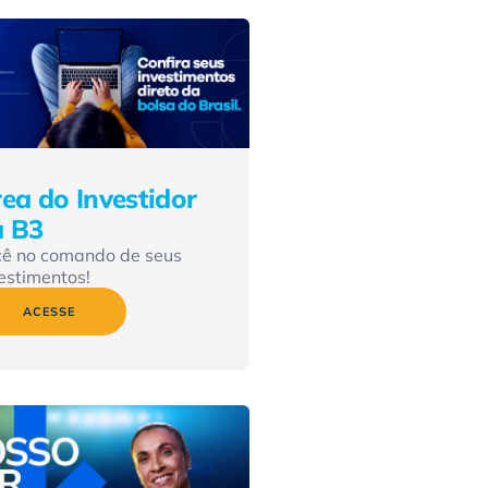
ea do Investidor
a B3
cê no comando de seus
estimentos!
ACESSE