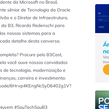
dente da Microsoft no Brasil,
nte sênior de Tecnologia da Oracle
vão e o Diretor de Infraestrutura,
I da B3, Ricardo Redenschi para
dos nossos sistemas para a
ada detalhe desta conversa.
Ár
n
 completa? Procure pelo B3Cast,
Vo
inv
nela você ouve nossos convidados
s de tecnologia, modernização e
finanças, carreira e investimento:
/episode/6Hrvp4KEngNcSyD6402g1V?
#Nuvem #SouTechSouB3