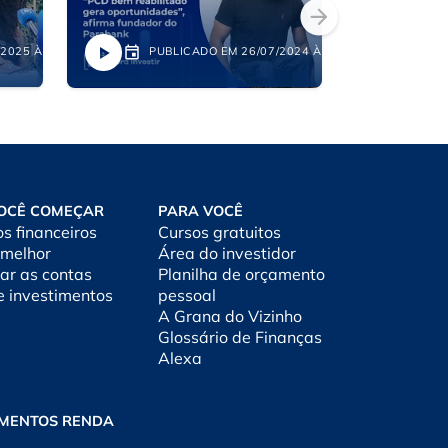
2025 ÀS 14:21
PUBLICADO EM 26/07/2024 ÀS 18:53
PU
OCÊ COMEÇAR
PARA VOCÊ
os financeiros
Cursos gratuitos
 melhor
Área do investidor
ar as contas
Planilha de orçamento
e investimentos
pessoal
A Grana do Vizinho
Glossário de Finanças
Alexa
IMENTOS RENDA