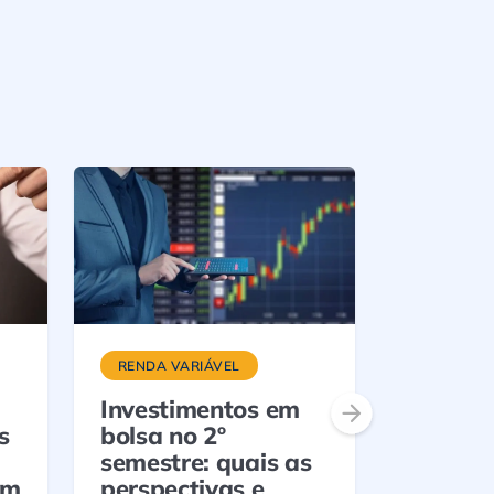
RENDA VARIÁVEL
ETFS
Investimentos em
Nu Asse
s
bolsa no 2º
ETFs de
semestre: quais as
referen
em
perspectivas e
novos í