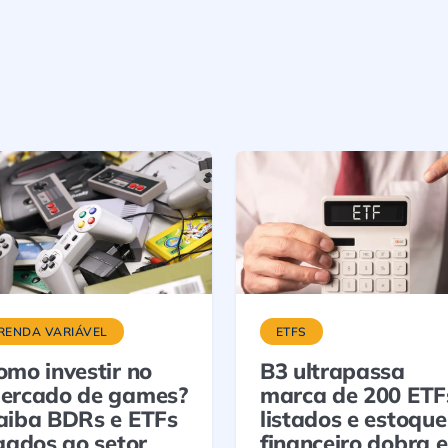
RENDA VARIÁVEL
ETFS
omo investir no
B3 ultrapassa
ercado de games?
marca de 200 ETF
aiba BDRs e ETFs
listados e estoque
igados ao setor
financeiro dobra 