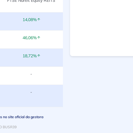
FTSE Nareit Equity REITS
14,08%
46,06%
18,72%
-
-
no site oficial da gestora
O BUSR39