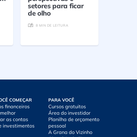
setores para ficar
5 MIN D
de olho
8 MIN DE LEITURA
OCÊ COMEÇAR
PARA VOCÊ
os financeiros
Cursos gratuitos
 melhor
Área do investidor
ar as contas
Planilha de orçamento
e investimentos
pessoal
A Grana do Vizinho