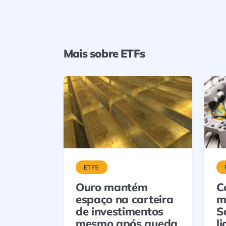
Mais sobre ETFs
ETFS
Ouro mantém
C
espaço na carteira
m
de investimentos
S
mesmo após queda
l