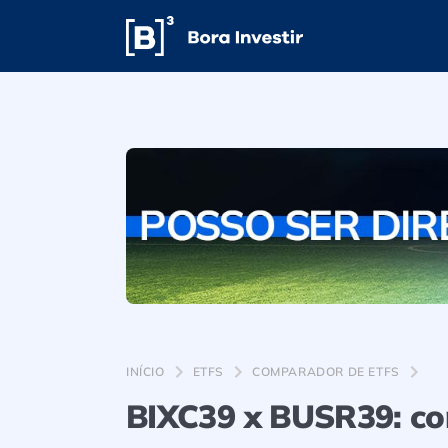
INÍCIO
ETFS
COMPARADOR DE ETFS
BIXC39 x BUSR39: c