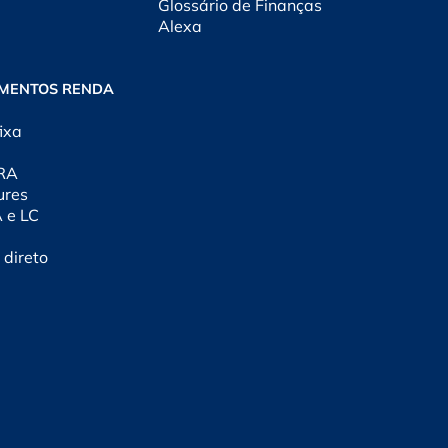
Glossário de Finanças
Alexa
IMENTOS RENDA
ixa
CRA
ures
A e LC
 direto