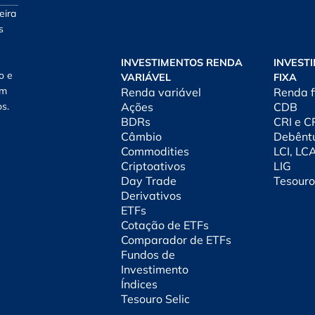
eira
s
INVESTIMENTOS RENDA
INVEST
o e
VARIÁVEL
FIXA
am
Renda variável
Renda f
os.
Ações
CDB
BDRs
CRI e 
Câmbio
Debênt
Commodities
LCI, LC
Criptoativos
LIG
Day Trade
Tesouro
Derivativos
ETFs
Cotação de ETFs
Comparador de ETFs
Fundos de
Investimento
Índices
Tesouro Selic