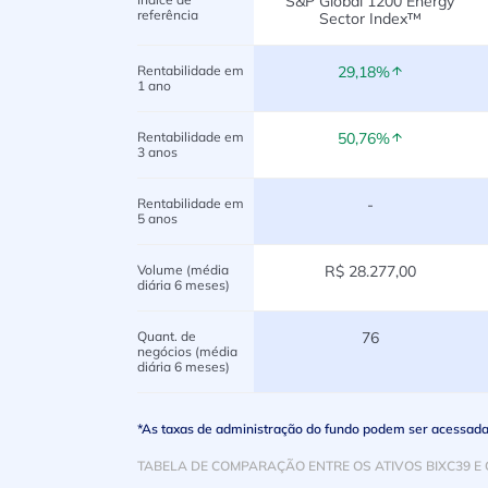
S&P Global 1200 Energy
referência
Sector Index™
Rentabilidade em
29,18%
1 ano
Rentabilidade em
50,76%
3 anos
Rentabilidade em
-
5 anos
Volume (média
R$ 28.277,00
diária 6 meses)
Quant. de
76
negócios (média
diária 6 meses)
*As taxas de administração do fundo podem ser acessadas 
TABELA DE COMPARAÇÃO ENTRE OS ATIVOS BIXC39 E 