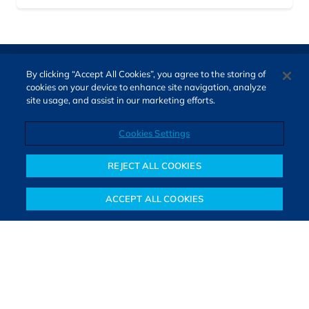
By clicking “Accept All Cookies”, you agree to the storing of
cookies on your device to enhance site navigation, analyze
site usage, and assist in our marketing efforts.
Cookies Settings
Direitos autorais © 2026. Todos os direitos reservados.
O Bora Investir, site de notícias e educação financeira da B3,
REJECT ALL COOKIES
oferece notícias e conteúdos especializados sobre o mercado
financeiro e diversos tipos de investimentos. Com redação
ACCEPT ALL COOKIES
composta por especialistas, o site proporciona aprendizado
Notícias
Colunistas
Objetivos financeiros
Investimentos
Mais
sólido e confiável, além de artigos de parceiros que ampliam
conhecimentos financeiros para todos os brasileiros.
SAIBA MAIS