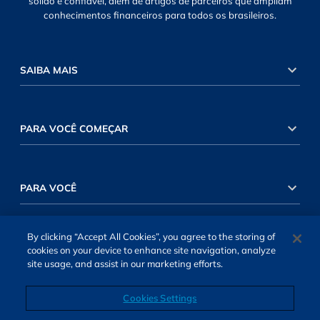
sólido e confiável, além de artigos de parceiros que ampliam
conhecimentos financeiros para todos os brasileiros.
SAIBA MAIS
PARA VOCÊ COMEÇAR
PARA VOCÊ
By clicking “Accept All Cookies”, you agree to the storing of
INVESTIMENTOS RENDA VARIÁVEL
cookies on your device to enhance site navigation, analyze
site usage, and assist in our marketing efforts.
Cookies Settings
INVESTIMENTOS RENDA FIXA