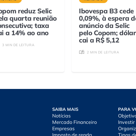
opom reduz Selic
Ibovespa B3 cede
ela quarta reunião
0,09%, à espera d
onsecutiva; taxa
anúncio da Selic
ai a 14% ao ano
pelo Copom; dólar
cai a R$ 5,12
3 MIN DE LEITURA
2 MIN DE LEITURA
SAIBA MAIS
PARA V
Notícias
Objetiv
Mercado Financeiro
Investir
Empresas
Organiz
Imposto de renda
Tipos d