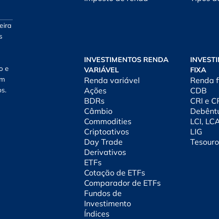
eira
s
INVESTIMENTOS RENDA
INVEST
o e
VARIÁVEL
FIXA
am
Renda variável
Renda f
os.
Ações
CDB
BDRs
CRI e 
Câmbio
Debênt
Commodities
LCI, LC
Criptoativos
LIG
Day Trade
Tesouro
Derivativos
ETFs
Cotação de ETFs
Comparador de ETFs
Fundos de
Investimento
Índices