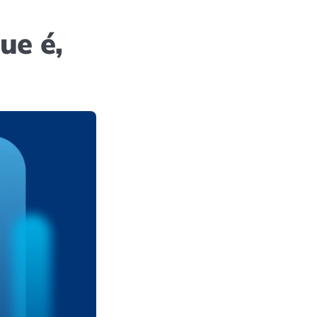
ue é,