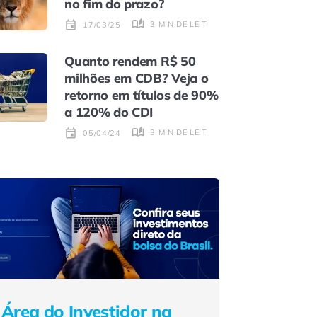
no fim do prazo?
3 MIN DE LEITURA
17/03/25
Quanto rendem R$ 50
milhões em CDB? Veja o
retorno em títulos de 90%
a 120% do CDI
3 MIN DE LEITURA
05/04/24
Área do Investidor na