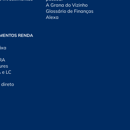
A Grana do Vizinho
Glossário de Finanças
Alexa
IMENTOS RENDA
ixa
CRA
ures
A e LC
 direto