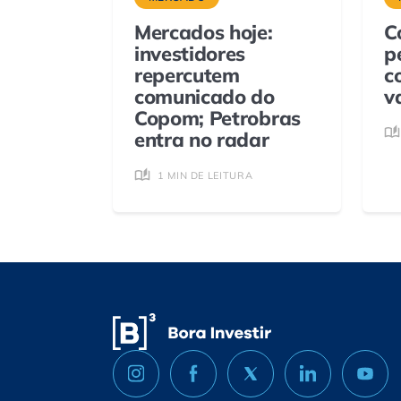
Mercados hoje:
C
investidores
p
repercutem
c
comunicado do
v
Copom; Petrobras
entra no radar
1 MIN DE LEITURA