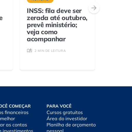
INSS: fila deve ser
Veja os
e
zerada até outubro,
lajes e
prevê ministério;
Grande
veja como
6 MIN D
acompanhar
2 MIN DE LEITURA
OCÊ COMEÇAR
PARA VOCÊ
os financeiros
Cursos gratuitos
 melhor
Área do investidor
ar as contas
Planilha de orçamento
e investimentos
pessoal