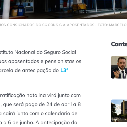
OS CONSIGNADOS DO C6 CONSIG A APOSENTADOS . FOTO: MARCELO 
Conte
stituto Nacional do Seguro Social
aos aposentados e pensionistas os
arcela de antecipação do
13º
tificação natalina virá junto com
, que será pago de 24 de abril a 8
 sairá junto com o calendário de
o a 6 de junho. A antecipação do