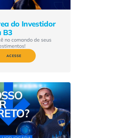
ea do Investidor
a B3
cê no comando de seus
estimentos!
ACESSE