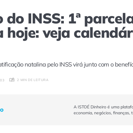
o do INSS: 1ª parce
a hoje: veja calendá
ficação natalina pelo INSS virá junto com o benefíc
2 MIN DE LEITURA
:03
A ISTOÉ Dinheiro é uma plataf
ro
economia, negócios, finanças, 