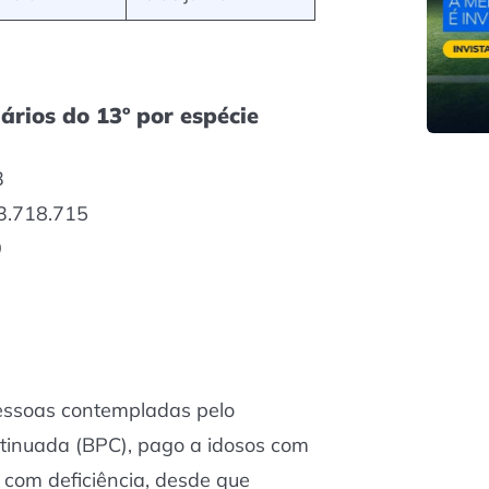
ários do 13º por espécie
3
3.718.715
9
essoas contempladas pelo
ntinuada (BPC), pago a idosos com
com deficiência, desde que