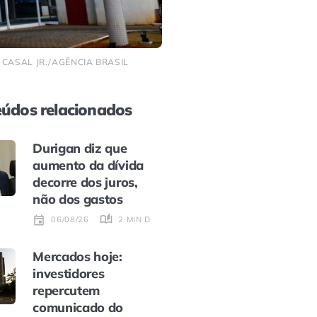
CASAL JR./AGÊNCIA BRASIL
údos relacionados
Durigan diz que
aumento da dívida
decorre dos juros,
não dos gastos
2 MIN DE LEITURA
06/08/26
Mercados hoje:
investidores
repercutem
comunicado do