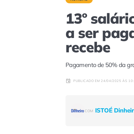
13º salári
a ser pag
recebe
Pagamento de 50% da grati
PUBLICADO EM 24/04/2025 ÀS 10
ISTOÉ Dinhei
COM