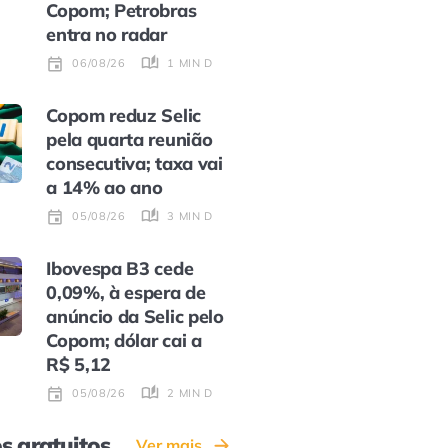
Copom; Petrobras
entra no radar
1 MIN DE LEITURA
06/08/26
Copom reduz Selic
pela quarta reunião
consecutiva; taxa vai
a 14% ao ano
3 MIN DE LEITURA
05/08/26
Ibovespa B3 cede
0,09%, à espera de
anúncio da Selic pelo
Copom; dólar cai a
R$ 5,12
2 MIN DE LEITURA
05/08/26
s gratuitos
Ver mais