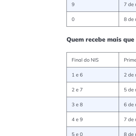
9
7 de
0
8 de
Quem recebe mais que 
Final do NIS
Prime
1 e 6
2 de
2 e 7
5 de
3 e 8
6 de
4 e 9
7 de
5 e 0
8 de