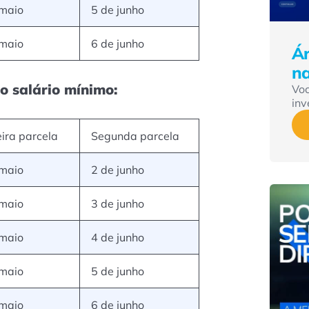
 maio
5 de junho
 maio
6 de junho
Ár
n
o salário mínimo:
Vo
inv
ira parcela
Segunda parcela
 maio
2 de junho
 maio
3 de junho
 maio
4 de junho
 maio
5 de junho
 maio
6 de junho