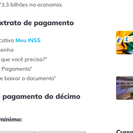
73,3 bilhões na economia.
extrato de pagamento
icativo
Meu INSS
 senha
 que você precisa?”
de Pagamento”
 e baixar o documento”
de pagamento do décimo
mínimo:
Curso