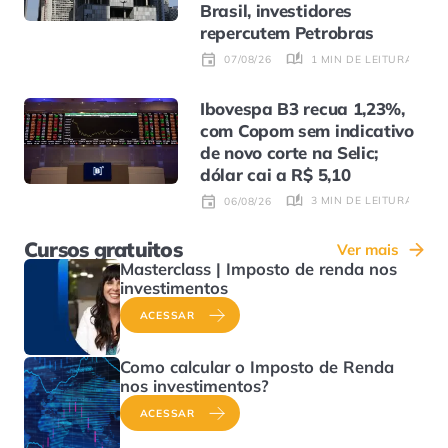
Brasil, investidores
repercutem Petrobras
1 MIN DE LEITURA
07/08/26
Ibovespa B3 recua 1,23%,
com Copom sem indicativo
de novo corte na Selic;
dólar cai a R$ 5,10
3 MIN DE LEITURA
06/08/26
Cursos gratuitos
Ver mais
Masterclass | Imposto de renda nos
investimentos
ACESSAR
Como calcular o Imposto de Renda
nos investimentos?
ACESSAR