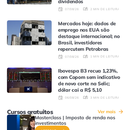
dividendos
2 MIN DE LEITURA
07/08/26
Mercados hoje: dados de
emprego nos EUA são
destaque internacional; no
Brasil, investidores
repercutem Petrobras
1 MIN DE LEITURA
07/08/26
Ibovespa B3 recua 1,23%,
com Copom sem indicativo
de novo corte na Selic;
dólar cai a R$ 5,10
3 MIN DE LEITURA
06/08/26
Cursos gratuitos
Ver mais
Masterclass | Imposto de renda nos
investimentos