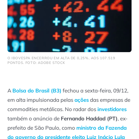
O IBOVESPA ENCERROU EM ALTA DE 0,25%, AOS 107.519
PONTOS. FOTO: ADOBE STOCK
A
Bolsa do Brasil (B3)
fechou a sexta-feira, 09/12,
em alta impulsionada pelas
ações
das empresas de
commodities metálicas. No radar dos
investidores
também o anúncio de
Fernando Haddad (PT)
, ex-
prefeito de São Paulo, como
ministro da Fazenda
do governo do presidente eleito
Luiz Inácio Lula