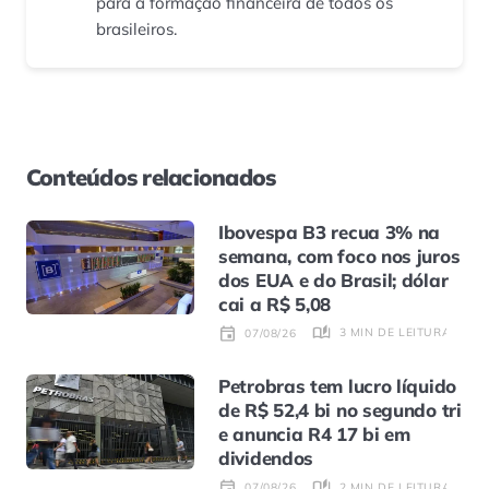
para a formação financeira de todos os
brasileiros.
Conteúdos relacionados
Ibovespa B3 recua 3% na
semana, com foco nos juros
dos EUA e do Brasil; dólar
cai a R$ 5,08
3 MIN DE LEITURA
07/08/26
Petrobras tem lucro líquido
de R$ 52,4 bi no segundo tri
e anuncia R4 17 bi em
dividendos
2 MIN DE LEITURA
07/08/26