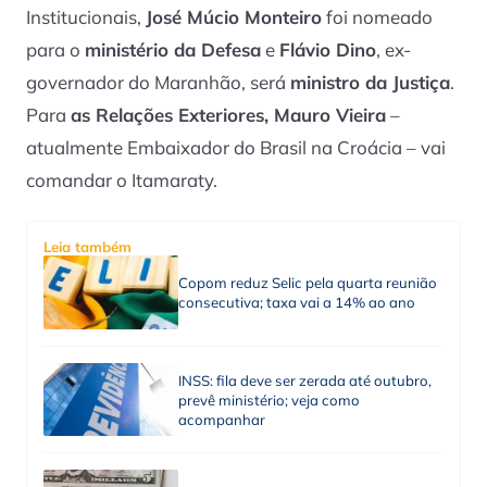
Institucionais,
José Múcio Monteiro
foi nomeado
para o
ministério da Defesa
e
Flávio Dino
, ex-
governador do Maranhão, será
ministro da Justiça
.
Para
as Relações Exteriores, Mauro Vieira
–
atualmente Embaixador do Brasil na Croácia – vai
comandar o Itamaraty.
Leia também
Copom reduz Selic pela quarta reunião
consecutiva; taxa vai a 14% ao ano
INSS: fila deve ser zerada até outubro,
prevê ministério; veja como
acompanhar