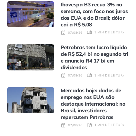
Ibovespa B3 recua 3% na
semana, com foco nos juros
dos EUA e do Brasil; dólar
cai a R$ 5,08
3 MIN DE LEITURA
07/08/26
Petrobras tem lucro líquido
de R$ 52,4 bi no segundo tri
e anuncia R4 17 bi em
dividendos
2 MIN DE LEITURA
07/08/26
Mercados hoje: dados de
emprego nos EUA são
destaque internacional; no
Brasil, investidores
repercutem Petrobras
1 MIN DE LEITURA
07/08/26