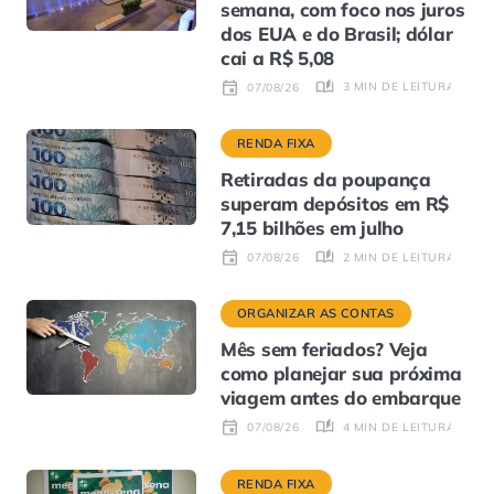
semana, com foco nos juros
dos EUA e do Brasil; dólar
cai a R$ 5,08
3 MIN DE LEITURA
07/08/26
RENDA FIXA
Retiradas da poupança
superam depósitos em R$
7,15 bilhões em julho
2 MIN DE LEITURA
07/08/26
ORGANIZAR AS CONTAS
Mês sem feriados? Veja
como planejar sua próxima
viagem antes do embarque
4 MIN DE LEITURA
07/08/26
RENDA FIXA