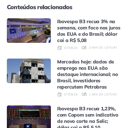
Conteúdos relacionados
Ibovespa B3 recua 3% na
semana, com foco nos juros
dos EUA e do Brasil; dólar
cai a R$ 5,08
3 MIN DE LEITURA
07/08/26
Mercados hoje: dados de
emprego nos EUA são
destaque internacional; no
Brasil, investidores
repercutem Petrobras
1 MIN DE LEITURA
07/08/26
Ibovespa B3 recua 1,23%,
com Copom sem indicativo
de novo corte na Selic;
dólar cai a R$ 5,10