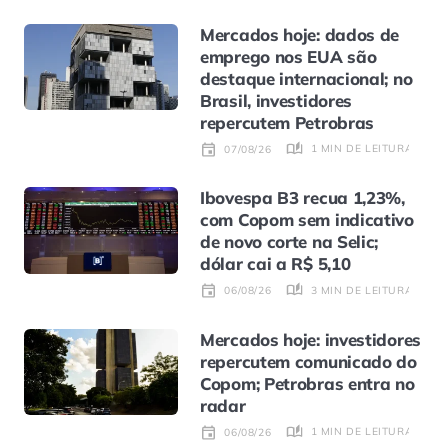
Mercados hoje: dados de
emprego nos EUA são
destaque internacional; no
Brasil, investidores
repercutem Petrobras
1 MIN DE LEITURA
07/08/26
Ibovespa B3 recua 1,23%,
com Copom sem indicativo
de novo corte na Selic;
dólar cai a R$ 5,10
3 MIN DE LEITURA
06/08/26
Mercados hoje: investidores
repercutem comunicado do
Copom; Petrobras entra no
radar
1 MIN DE LEITURA
06/08/26