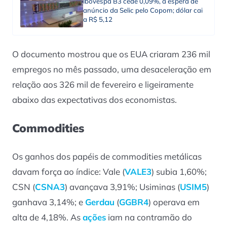
Ibovespa B3 cede 0,09%, à espera de
anúncio da Selic pelo Copom; dólar cai
a R$ 5,12
O documento mostrou que os EUA criaram 236 mil
empregos no mês passado, uma desaceleração em
relação aos 326 mil de fevereiro e ligeiramente
abaixo das expectativas dos economistas.
Commodities
Os ganhos dos papéis de commodities metálicas
davam força ao índice: Vale (
VALE3
) subia 1,60%;
CSN (
CSNA3
) avançava 3,91%; Usiminas (
USIM5
)
ganhava 3,14%; e
Gerdau
(
GGBR4
) operava em
alta de 4,18%. As
ações
iam na contramão do