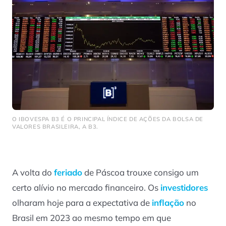
O IBOVESPA B3 É O PRINCIPAL ÍNDICE DE AÇÕES DA BOLSA DE
VALORES BRASILEIRA, A B3.
A volta do
feriado
de Páscoa trouxe consigo um
certo alívio no mercado financeiro. Os
investidores
olharam hoje para a expectativa de
inflação
no
Brasil em 2023 ao mesmo tempo em que