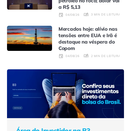
petróleo no foco; dólar vai
a R$ 5,13
3 MIN DE LEITURA
04/08/26
Mercados hoje: alívio nas
tensões entre EUA e Irã é
destaque na véspera do
Copom
2 MIN DE LEITURA
04/08/26
Área do Investidor na B3