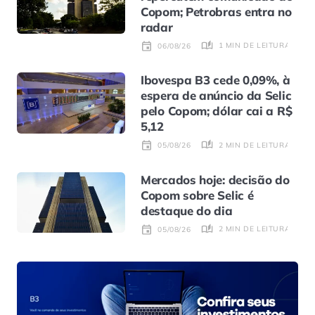
Copom; Petrobras entra no
radar
1 MIN DE LEITURA
06/08/26
Ibovespa B3 cede 0,09%, à
espera de anúncio da Selic
pelo Copom; dólar cai a R$
5,12
2 MIN DE LEITURA
05/08/26
Mercados hoje: decisão do
Copom sobre Selic é
destaque do dia
2 MIN DE LEITURA
05/08/26