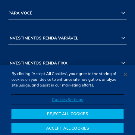
PARA VOCÊ
INVESTIMENTOS RENDA VARIÁVEL
INVESTIMENTOS RENDA FIXA
By clicking “Accept All Cookies”, you agree to the storing of
cookies on your device to enhance site navigation, analyze
site usage, and assist in our marketing efforts.
Cookies Settings
SOBRE NÓS
TERMOS DE USO
ATENDIMENTO
ALEXA
Cookies Settings
REJECT ALL COOKIES
ACCEPT ALL COOKIES
Notícias
Colunistas
Objetivos financeiros
Investimentos
Mais